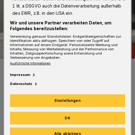
1 lit. a DSGVO auch die Datenverarbeitung außerhalb
des EWR, z.B. in den USA ein.
Wir und unsere Partner verarbeiten Daten, um
Folgendes bereitzustellen:
Verwendung genauer Standortdaten. Endgeräteeigenschaften zur
Identifikation aktiv abfragen. Speichern von oder Zugriff auf
Informationen auf einem Endgerät. Personalisierte Werbung und
Inhalte, Messung von Werbeleistung und der Performance von
Inhalten, Zielgruppenforschung sowie Entwicklung und
Verbesserung von Angeboten.
Ausführliche Informationen
Symbolbild.
Foto: Wuppertaler Rundschau / jak
Impressum
Datenschutz
Einstellungen
Deshalb ist der im Westen des Platzes unter
OK
Büschen und Bäumen gelegene Zugang jetzt
gesperrt. Die Stadt bittet, die Sperrung zur
Alle ablehnen