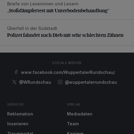
Briefe von Leserinnen und Lesern
„Stoßdämpfertest mit Unterbodenbehandlung“
„Stoßdämpfertest mit Unterbodenbehandlung“
Überfall in der Südstadt
Polizei fahndet nach Dieb mit sehr schlechten Zähnen
Polizei fahndet nach Dieb mit sehr schlechten Zähnen
SOZIALE MEDIEN
www.facebook.com/WuppertalerRundschau/
@WRundschau
@wuppertalerrundschau
SERVICES
VERLAG
Reklamation
Mediadaten
Inserieren
Team
Trauerportal
Karriere