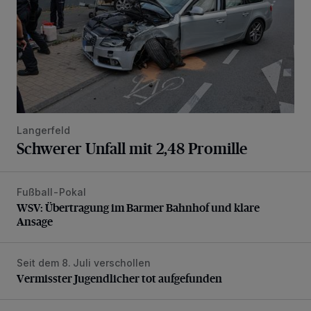
Langerfeld
Schwerer Unfall mit 2,48 Promille
Fußball-Pokal
WSV: Übertragung im Barmer Bahnhof und klare Ansage
WSV: Übertragung im Barmer Bahnhof und klare
Ansage
Seit dem 8. Juli verschollen
Vermisster Jugendlicher tot aufgefunden
Vermisster Jugendlicher tot aufgefunden