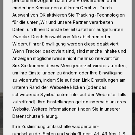
die Sicherheit
personenbezogene Daten wie Browserdaten oder
eindeutige Kennungen auf Ihrem Gerät zu. Durch
Auswahl von OK aktivieren Sie Tracking-Technologien
Wuppertal
·
Ein kleiner Teil der Grünfläche am
Landwehrplatz ist aktuell durch einen Bauzaun
für die unter „Wir und unsere Partner verarbeiten
gesperrt. Der Grund: Unter dem Platz befindet sich ein
Daten, um Ihnen Dienste bereitzustellen“ aufgeführten
alter Weltkriegs-Bunker, dessen Zugang akut
Zwecke. Durch Auswahl von Alle ablehnen oder
einsturzgefährdet ist.
Widerruf Ihrer Einwilligung werden diese deaktiviert.
Wenn Tracker deaktiviert sind, sind manche Inhalte und
Anzeigen möglicherweise nicht mehr so relevant für
Sie. Sie können dieses Menü jederzeit wieder aufrufen,
05.09.2024 , 19:42 Uhr
Eine Minute Lesezeit
um Ihre Einstellungen zu ändern oder Ihre Einwilligung
zu widerrufen, indem Sie auf den Link Einstellungen am
unteren Rand der Webseite klicken [oder das
schwebende Symbol unten links auf der Webseite, falls
zutreffend]. Ihre Einstellungen gelten innerhalb unseres
Website. Weitere Informationen finden Sie in unserer
Datenschutzerklärung.
Ihre Zustimmung umfasst alle wuppertaler-
rundschau.de-Seiten und schließt gem. Art. 49 Abs. 1 S.