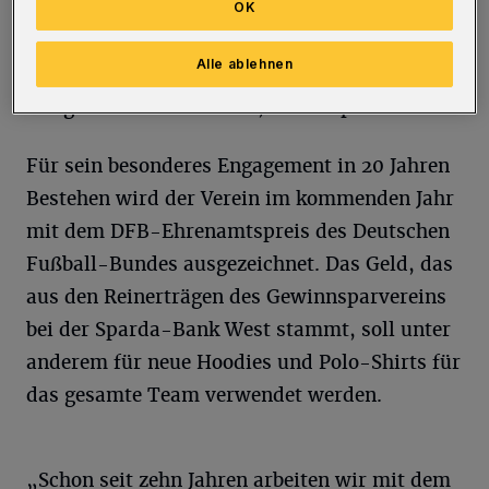
Tätigkeitsfelder entwickelt. Das Team besteht
OK
aus Mitgliedern zahlreicher Nationalitäten
Alle ablehnen
und Altersgruppen und fördert damit
Integration und Vielfalt“, so die Sparda-Bank.
Für sein besonderes Engagement in 20 Jahren
Bestehen wird der Verein im kommenden Jahr
mit dem DFB-Ehrenamtspreis des Deutschen
Fußball-Bundes ausgezeichnet. Das Geld, das
aus den Reinerträgen des Gewinnsparvereins
bei der Sparda-Bank West stammt, soll unter
anderem für neue Hoodies und Polo-Shirts für
das gesamte Team verwendet werden.
„Schon seit zehn Jahren arbeiten wir mit dem