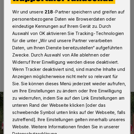
2005
Wir und unsere
218
-Partner speichern und greifen auf
Wuppertal
·
Die Sparda-Bank in Wuppertal fördert den
personenbezogene Daten wie Browserdaten oder
FC Polonia 2005 mit einer Zuwendung in Höhe von
eindeutige Kennungen auf Ihrem Gerät zu. Durch
5.000 Euro. Filialleiterin Wioletta Bonny überreichte
Auswahl von OK aktivieren Sie Tracking-Technologien
einen symbolischen Scheck an die Trainer und
Vereinsvorstände Marek Deniziak und Sven Vahrenholt.
für die unter „Wir und unsere Partner verarbeiten
Daten, um Ihnen Dienste bereitzustellen“ aufgeführten
Zwecke. Durch Auswahl von Alle ablehnen oder
Widerruf Ihrer Einwilligung werden diese deaktiviert.
11.11.2024 , 12:30 Uhr
Eine Minute Lesezeit
Wenn Tracker deaktiviert sind, sind manche Inhalte und
Anzeigen möglicherweise nicht mehr so relevant für
Sie. Sie können dieses Menü jederzeit wieder aufrufen,
um Ihre Einstellungen zu ändern oder Ihre Einwilligung
zu widerrufen, indem Sie auf den Link Einstellungen am
unteren Rand der Webseite klicken [oder das
schwebende Symbol unten links auf der Webseite, falls
zutreffend]. Ihre Einstellungen gelten innerhalb unseres
Website. Weitere Informationen finden Sie in unserer
Datenschutzerklärung.