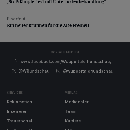
„Stoßdämpfertest mit Unterbodenbehandlung“
Elberfeld
Ein neuer Brunnen für die Alte Freiheit
Ein neuer Brunnen für die Alte Freiheit
SOZIALE MEDIEN
www.facebook.com/WuppertalerRundschau/
@WRundschau
@wuppertalerrundschau
SERVICES
VERLAG
Reklamation
Mediadaten
Inserieren
Team
Trauerportal
Karriere