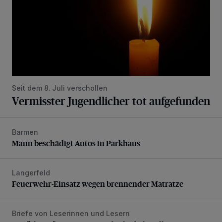
Seit dem 8. Juli verschollen
Vermisster Jugendlicher tot aufgefunden
Barmen
Mann beschädigt Autos in Parkhaus
Mann beschädigt Autos in Parkhaus
Langerfeld
Feuerwehr-Einsatz wegen brennender Matratze
Feuerwehr-Einsatz wegen brennender Matratze
Briefe von Leserinnen und Lesern
„Stoßdämpfertest mit Unterbodenbehandlung“