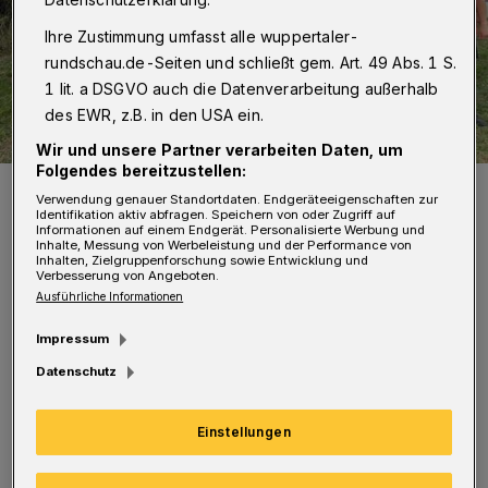
Ihre Zustimmung umfasst alle wuppertaler-
rundschau.de-Seiten und schließt gem. Art. 49 Abs. 1 S.
1 lit. a DSGVO auch die Datenverarbeitung außerhalb
des EWR, z.B. in den USA ein.
Wir und unsere Partner verarbeiten Daten, um
Folgendes bereitzustellen:
Filialleiterin Wioletta Bonny übergab einen symbolischen Scheck an
Verwendung genauer Standortdaten. Endgeräteeigenschaften zur
Marek Deniziak (vorne li.) und Sven Vahrenholt (vorne re.).
Identifikation aktiv abfragen. Speichern von oder Zugriff auf
Foto: Sparda-Bank West
Informationen auf einem Endgerät. Personalisierte Werbung und
Inhalte, Messung von Werbeleistung und der Performance von
Inhalten, Zielgruppenforschung sowie Entwicklung und
Verbesserung von Angeboten.
Ausführliche Informationen
Impressum
„Der FC Polonia 2005 bietet den Menschen in
Datenschutz
Wuppertal und Umgebung gemeinsame,
sportliche Aktivitäten. Der Verein begann mit
Einstellungen
einer Fußballabteilung und hat schnell weitere