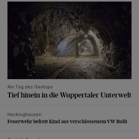
Tief hinein in die Wuppertaler Unterwelt
Am Tag des Geotops
Tief hinein in die Wuppertaler Unterwelt
Heckinghausen
Feuerwehr befreit Kind aus verschlossenem VW Bulli
Feuerwehr befreit Kind aus verschlossenem VW Bulli