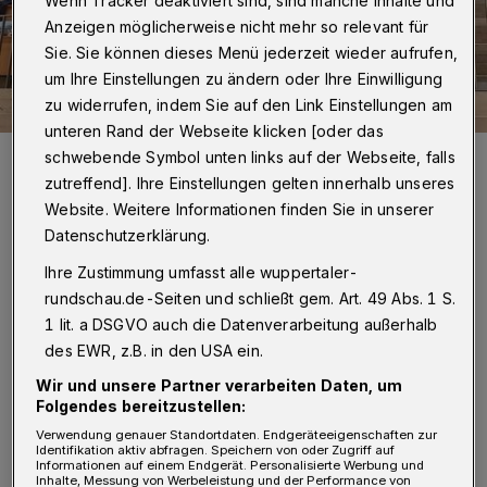
Wenn Tracker deaktiviert sind, sind manche Inhalte und
Anzeigen möglicherweise nicht mehr so relevant für
Sie. Sie können dieses Menü jederzeit wieder aufrufen,
um Ihre Einstellungen zu ändern oder Ihre Einwilligung
zu widerrufen, indem Sie auf den Link Einstellungen am
unteren Rand der Webseite klicken [oder das
Ein gutes Dutzend Fans unterstützte den BHC am Bodensee und
schwebende Symbol unten links auf der Webseite, falls
verbrachte dort zudem ein paar Urlaubstage.
zutreffend]. Ihre Einstellungen gelten innerhalb unseres
Foto: Thomas Schulz
Website. Weitere Informationen finden Sie in unserer
Datenschutzerklärung.
Ihre Zustimmung umfasst alle wuppertaler-
rundschau.de-Seiten und schließt gem. Art. 49 Abs. 1 S.
1 lit. a DSGVO auch die Datenverarbeitung außerhalb
Von Jörn Koldehoff
des EWR, z.B. in den USA ein.
D
Wir und unsere Partner verarbeiten Daten, um
er BHC lag in der 3. Minute 0:1 hinten.
Folgendes bereitzustellen:
Julian Fuchs und Belal Ibrahim
Verwendung genauer Standortdaten. Endgeräteeigenschaften zur
Identifikation aktiv abfragen. Speichern von oder Zugriff auf
Massoud sorgten für das 1:2 und die erste
Informationen auf einem Endgerät. Personalisierte Werbung und
Inhalte, Messung von Werbeleistung und der Performance von