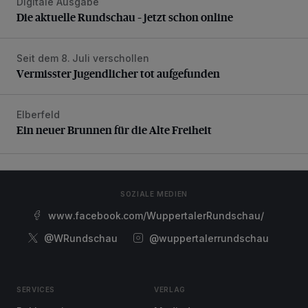
Digitale Ausgabe
Die aktuelle Rundschau – jetzt schon online
Die aktuelle Rundschau – jetzt schon online
Seit dem 8. Juli verschollen
Vermisster Jugendlicher tot aufgefunden
Vermisster Jugendlicher tot aufgefunden
Elberfeld
Ein neuer Brunnen für die Alte Freiheit
Ein neuer Brunnen für die Alte Freiheit
SOZIALE MEDIEN
www.facebook.com/WuppertalerRundschau/
@WRundschau
@wuppertalerrundschau
SERVICES
VERLAG