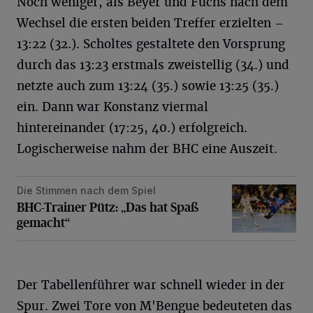
Noch weniger, als Beyer und Fuchs nach dem
Wechsel die ersten beiden Treffer erzielten –
13:22 (32.). Scholtes gestaltete den Vorsprung
durch das 13:23 erstmals zweistellig (34.) und
netzte auch zum 13:24 (35.) sowie 13:25 (35.)
ein. Dann war Konstanz viermal
hintereinander (17:25, 40.) erfolgreich.
Logischerweise nahm der BHC eine Auszeit.
Die Stimmen nach dem Spiel
BHC-Trainer Pütz: „Das hat Spaß gemacht“
BHC-Trainer Pütz: „Das hat Spaß
gemacht“
Der Tabellenführer war schnell wieder in der
Spur. Zwei Tore von M'Bengue bedeuteten das