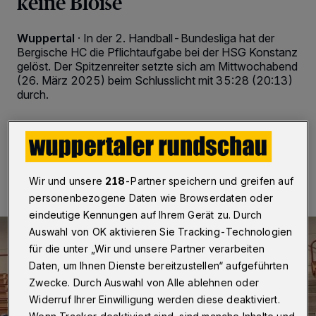
keine Blöße
Wuppertal
·
In der 2. Handball-Bundesliga hat der
Bergische HC die Pflichtaufgabe bei der HSG Konstanz
gelöst. Der Spitzenreiter setzte sich am Mittwochabend
(26. März 2025) beim Schlusslicht mit 35:28 (20:13)
durch.
26.03.2025 , 20:31 Uhr
2 Minuten Lesezeit
Wir und unsere
218
-Partner speichern und greifen auf
personenbezogene Daten wie Browserdaten oder
eindeutige Kennungen auf Ihrem Gerät zu. Durch
Auswahl von OK aktivieren Sie Tracking-Technologien
für die unter „Wir und unsere Partner verarbeiten
Daten, um Ihnen Dienste bereitzustellen“ aufgeführten
Zwecke. Durch Auswahl von Alle ablehnen oder
Widerruf Ihrer Einwilligung werden diese deaktiviert.