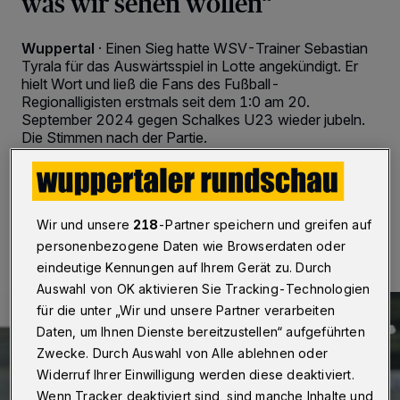
was wir sehen wollen“
Wuppertal
·
Einen Sieg hatte WSV-Trainer Sebastian
Tyrala für das Auswärtsspiel in Lotte angekündigt. Er
hielt Wort und ließ die Fans des Fußball-
Regionalligisten erstmals seit dem 1:0 am 20.
September 2024 gegen Schalkes U23 wieder jubeln.
Die Stimmen nach der Partie.
23.11.2024 , 16:45 Uhr
2 Minuten Lesezeit
Wir und unsere
218
-Partner speichern und greifen auf
personenbezogene Daten wie Browserdaten oder
eindeutige Kennungen auf Ihrem Gerät zu. Durch
Auswahl von OK aktivieren Sie Tracking-Technologien
für die unter „Wir und unsere Partner verarbeiten
Daten, um Ihnen Dienste bereitzustellen“ aufgeführten
Zwecke. Durch Auswahl von Alle ablehnen oder
Widerruf Ihrer Einwilligung werden diese deaktiviert.
Wenn Tracker deaktiviert sind, sind manche Inhalte und