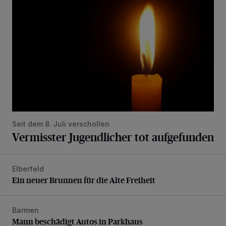
Seit dem 8. Juli verschollen
Vermisster Jugendlicher tot aufgefunden
Elberfeld
Ein neuer Brunnen für die Alte Freiheit
Ein neuer Brunnen für die Alte Freiheit
Barmen
Mann beschädigt Autos in Parkhaus
Mann beschädigt Autos in Parkhaus