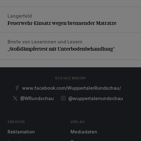
Langerfeld
Feuerwehr-Einsatz wegen brennender Matratze
Feuerwehr-Einsatz wegen brennender Matratze
Briefe von Leserinnen und Lesern
„Stoßdämpfertest mit Unterbodenbehandlung“
„Stoßdämpfertest mit Unterbodenbehandlung“
SOZIALE MEDIEN
www.facebook.com/WuppertalerRundschau/
@WRundschau
@wuppertalerrundschau
SERVICES
VERLAG
Reklamation
Mediadaten