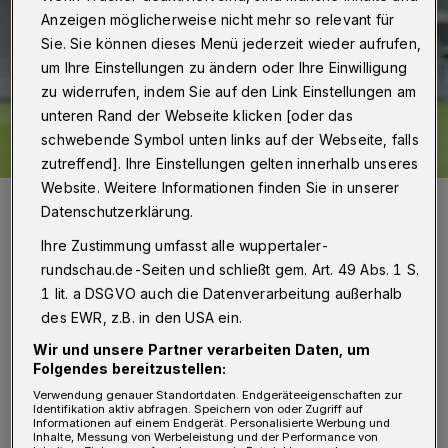
Anzeigen möglicherweise nicht mehr so relevant für
Sie. Sie können dieses Menü jederzeit wieder aufrufen,
um Ihre Einstellungen zu ändern oder Ihre Einwilligung
zu widerrufen, indem Sie auf den Link Einstellungen am
unteren Rand der Webseite klicken [oder das
schwebende Symbol unten links auf der Webseite, falls
zutreffend]. Ihre Einstellungen gelten innerhalb unseres
Website. Weitere Informationen finden Sie in unserer
Gaetano Manno (Sportlicher Leiter des WSV) freut sich auf die
Datenschutzerklärung.
nächsten beiden Heimspiele.
Foto: Dirk Freund
Ihre Zustimmung umfasst alle wuppertaler-
rundschau.de-Seiten und schließt gem. Art. 49 Abs. 1 S.
1 lit. a DSGVO auch die Datenverarbeitung außerhalb
des EWR, z.B. in den USA ein.
Wir und unsere Partner verarbeiten Daten, um
Von Jörn Koldehoff
Folgendes bereitzustellen:
Verwendung genauer Standortdaten. Endgeräteeigenschaften zur
S
Identifikation aktiv abfragen. Speichern von oder Zugriff auf
ebastian
Tyrala
(Trainer des
Informationen auf einem Endgerät. Personalisierte Werbung und
Inhalte, Messung von Werbeleistung und der Performance von