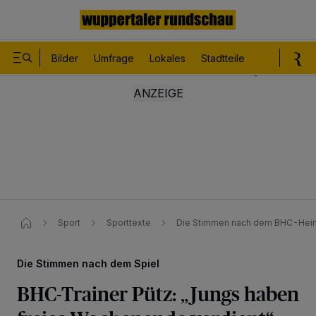
Bilder
Umfrage
Lokales
Stadtteile
Sport
Le
Sport
Sporttexte
Die Stimmen nach dem BHC-Hei
Die Stimmen nach dem Spiel
BHC-Trainer Pütz: „Jungs haben