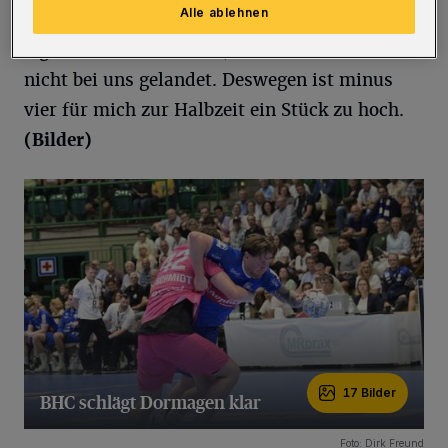
Alle ablehnen
Matchglück. Zwei, drei Bälle, die wir
eigentlich schon hatten, sind am Ende doch
nicht bei uns gelandet. Deswegen ist minus
vier für mich zur Halbzeit ein Stück zu hoch.
(Bilder)
17 Bilder
BHC schlägt Dormagen klar
17 Bilder
Foto: Dirk Freund