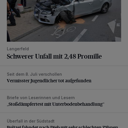
Langerfeld
Schwerer Unfall mit 2,48 Promille
Seit dem 8. Juli verschollen
Vermisster Jugendlicher tot aufgefunden
Vermisster Jugendlicher tot aufgefunden
Briefe von Leserinnen und Lesern
„Stoßdämpfertest mit Unterbodenbehandlung“
„Stoßdämpfertest mit Unterbodenbehandlung“
Überfall in der Südstadt
Polizei fahndet nach Dieb mit sehr schlechten Zähnen
Polizei fahndet nach Dieb mit sehr schlechten Zähnen