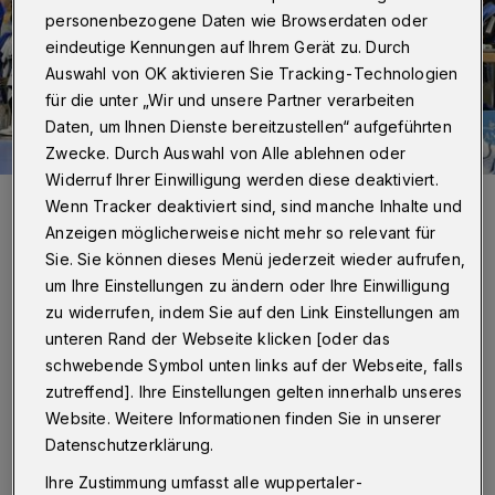
personenbezogene Daten wie Browserdaten oder
eindeutige Kennungen auf Ihrem Gerät zu. Durch
Auswahl von OK aktivieren Sie Tracking-Technologien
für die unter „Wir und unsere Partner verarbeiten
Daten, um Ihnen Dienste bereitzustellen“ aufgeführten
Zwecke. Durch Auswahl von Alle ablehnen oder
Widerruf Ihrer Einwilligung werden diese deaktiviert.
Markus Pütz (Vorne, weißes Shirt) war zufrieden.
Wenn Tracker deaktiviert sind, sind manche Inhalte und
Foto: Dirk Freund
Anzeigen möglicherweise nicht mehr so relevant für
Sie. Sie können dieses Menü jederzeit wieder aufrufen,
um Ihre Einstellungen zu ändern oder Ihre Einwilligung
zu widerrufen, indem Sie auf den Link Einstellungen am
unteren Rand der Webseite klicken [oder das
J
ulian Bauer (Trainer TSV Bayer
schwebende Symbol unten links auf der Webseite, falls
zutreffend]. Ihre Einstellungen gelten innerhalb unseres
Dormagen):
„Wir wussten von Anfang an,
Website. Weitere Informationen finden Sie in unserer
dass die Trauben für uns hier sehr
Datenschutzerklärung.
hochhängen. Trotzdem wollten wir uns nicht
Ihre Zustimmung umfasst alle wuppertaler-