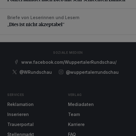
Briefe von Leserinnen und Lesern
„Dies ist nicht akzeptabel“
„Dies ist nicht akzeptabel“
SOZIALE MEDIEN
www.facebook.com/WuppertalerRundschau/
@WRundschau
@wuppertalerrundschau
SERVICES
VERLAG
Reklamation
Mediadaten
Inserieren
Team
Trauerportal
Karriere
Stellenmarkt
FAQ