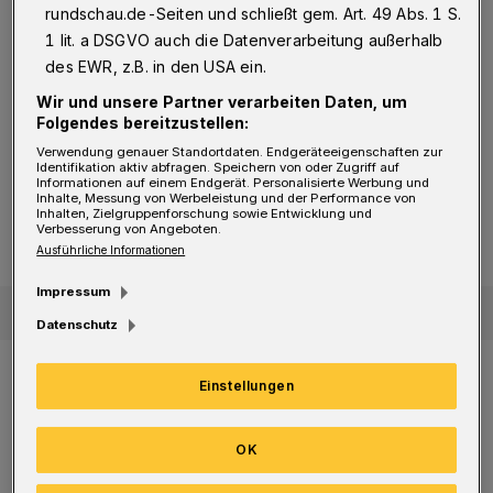
einfach kampflos auf den Rücken legen,
rundschau.de-Seiten und schließt gem. Art. 49 Abs. 1 S.
sondern mit allem, was wir haben, dagegen
1 lit. a DSGVO auch die Datenverarbeitung außerhalb
fighten. Ich finde, dass wir das in der ersten
des EWR, z.B. in den USA ein.
Halbzeit im Angriff wirklich gut machen.
Wir und unsere Partner verarbeiten Daten, um
Folgendes bereitzustellen:
Verwendung genauer Standortdaten. Endgeräteeigenschaften zur
2. Handball-BL: 44:35 (22:18) gegen
BHC legt noch zwei Gänge zu und feiert Torfestival
Identifikation aktiv abfragen. Speichern von oder Zugriff auf
Informationen auf einem Endgerät. Personalisierte Werbung und
Dormagen
Inhalte, Messung von Werbeleistung und der Performance von
BHC legt noch zwei Gänge zu und
Inhalten, Zielgruppenforschung sowie Entwicklung und
Verbesserung von Angeboten.
feiert Torfestival
Ausführliche Informationen
Impressum
Datenschutz
Wir machen wenig Fehler, spielen sehr
Einstellungen
diszipliniert und konnten dem BHC dadurch
so ein bisschen das Tempospiel nehmen. In
OK
der Abwehr haben wir ein bisschen zu wenig