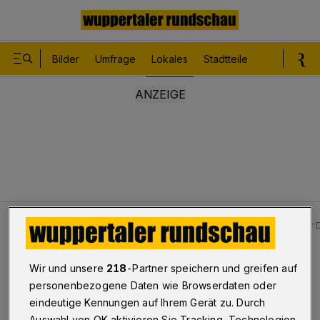
Bilder
Umfrage
Lokales
Stadtteile
Sport
Le
Lokales
Bilder: Handball-Zweitligist BHC schlägt Bayer
Bilderstrecke
Wir und unsere
218
-Partner speichern und greifen auf
BHC schlägt Dormagen klar
personenbezogene Daten wie Browserdaten oder
eindeutige Kennungen auf Ihrem Gerät zu. Durch
1/17
Auswahl von OK aktivieren Sie Tracking-Technologien