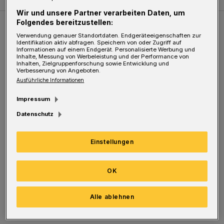
Wir und unsere Partner verarbeiten Daten, um
Folgendes bereitzustellen:
Weitere Bilderstrecken
Verwendung genauer Standortdaten. Endgeräteeigenschaften zur
Identifikation aktiv abfragen. Speichern von oder Zugriff auf
Informationen auf einem Endgerät. Personalisierte Werbung und
Inhalte, Messung von Werbeleistung und der Performance von
Sommer in der Elberfelder City
Inhalten, Zielgruppenforschung sowie Entwicklung und
Verbesserung von Angeboten.
Ausführliche Informationen
Impressum
Datenschutz
Einstellungen
OK
Bilderstrecke
Alle ablehnen
Sommer in der Elberfelder City