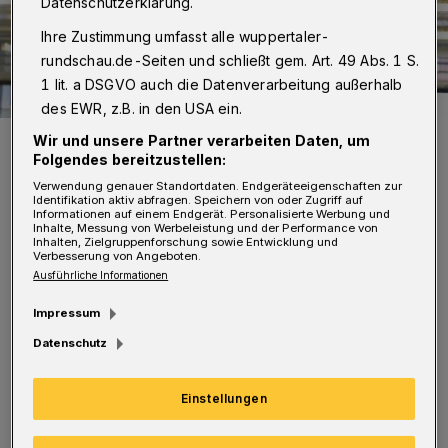
Datenschutzerklärung.
Ihre Zustimmung umfasst alle wuppertaler-
rundschau.de-Seiten und schließt gem. Art. 49 Abs. 1 S.
1 lit. a DSGVO auch die Datenverarbeitung außerhalb
des EWR, z.B. in den USA ein.
Über die Displays wurde die Störung angekündigt.
Wir und unsere Partner verarbeiten Daten, um
Folgendes bereitzustellen:
Foto: Christoph Petersen
Verwendung genauer Standortdaten. Endgeräteeigenschaften zur
Identifikation aktiv abfragen. Speichern von oder Zugriff auf
Informationen auf einem Endgerät. Personalisierte Werbung und
Inhalte, Messung von Werbeleistung und der Performance von
Inhalten, Zielgruppenforschung sowie Entwicklung und
Verbesserung von Angeboten.
Ausführliche Informationen
Sie trat gegen 17 Uhr auf. Weil zu diesem
Impressum
Zeitpunkt nicht klar war, wie schnell sie
Datenschutz
behoben werden konnte, setzten die
Wuppertaler Stadtwerke (WSW) umgehend
Einstellungen
einen Bus-Ersatzverkehr ein. Er bediente die
Strecke entlang der Talachse zwischen