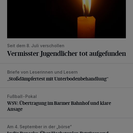
Seit dem 8. Juli verschollen
Vermisster Jugendlicher tot aufgefunden
Briefe von Leserinnen und Lesern
„Stoßdämpfertest mit Unterbodenbehandlung“
„Stoßdämpfertest mit Unterbodenbehandlung“
Fußball-Pokal
WSV: Übertragung im Barmer Bahnhof und klare Ansage
WSV: Übertragung im Barmer Bahnhof und klare
Ansage
Am 4. September in der „börse“
Lydia Benecke: Über Hochstapler, Betrüger und Blender