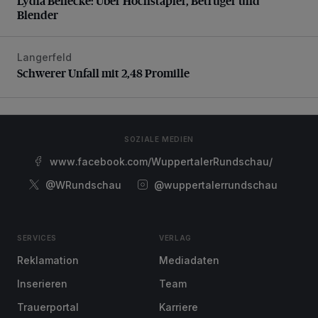
Lydia Benecke: Über Hochstapler, Betrüger und
Blender
Langerfeld
Schwerer Unfall mit 2,48 Promille
Schwerer Unfall mit 2,48 Promille
SOZIALE MEDIEN
www.facebook.com/WuppertalerRundschau/
@WRundschau
@wuppertalerrundschau
SERVICES
VERLAG
Reklamation
Mediadaten
Inserieren
Team
Trauerportal
Karriere