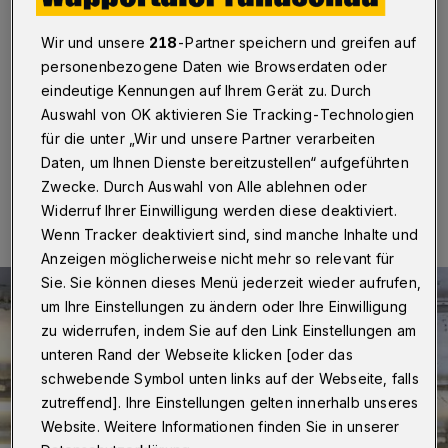
Stunden still
Wir und unsere
218
-Partner speichern und greifen auf
Wuppertal
·
Die Wuppertaler Schwebebahn musste
personenbezogene Daten wie Browserdaten oder
am Sonntag (28. Juli 2024) eine Betriebspause
eindeutige Kennungen auf Ihrem Gerät zu. Durch
einlegen. Grund war eine technische Störung.
Auswahl von OK aktivieren Sie Tracking-Technologien
für die unter „Wir und unsere Partner verarbeiten
Daten, um Ihnen Dienste bereitzustellen“ aufgeführten
28.07.2024 , 19:27 Uhr
Eine Minute Lesezeit
Zwecke. Durch Auswahl von Alle ablehnen oder
Widerruf Ihrer Einwilligung werden diese deaktiviert.
Wenn Tracker deaktiviert sind, sind manche Inhalte und
Anzeigen möglicherweise nicht mehr so relevant für
Sie. Sie können dieses Menü jederzeit wieder aufrufen,
um Ihre Einstellungen zu ändern oder Ihre Einwilligung
zu widerrufen, indem Sie auf den Link Einstellungen am
unteren Rand der Webseite klicken [oder das
schwebende Symbol unten links auf der Webseite, falls
zutreffend]. Ihre Einstellungen gelten innerhalb unseres
Website. Weitere Informationen finden Sie in unserer