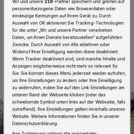
an den Aufzügen starten
Wir und unsere
218
-Partner speichern und greifen auf
personenbezogene Daten wie Browserdaten oder
Wuppertal
·
Die Wuppertaler Stadtwerke (WSW)
eindeutige Kennungen auf Ihrem Gerät zu. Durch
beginnen am Montag (4. November 2024) mit der
Auswahl von OK aktivieren Sie Tracking-Technologien
Erneuerung der Aufzugsanlagen an der
für die unter „Wir und unsere Partner verarbeiten
Schwebebahnstation Adlerbrücke. Die Arbeiten starten
Daten, um Ihnen Dienste bereitzustellen“ aufgeführten
in Fahrtrichtung Vohwinkel.
Zwecke. Durch Auswahl von Alle ablehnen oder
Widerruf Ihrer Einwilligung werden diese deaktiviert.
Wenn Tracker deaktiviert sind, sind manche Inhalte und
31.10.2024 , 07:30 Uhr
Eine Minute Lesezeit
Anzeigen möglicherweise nicht mehr so relevant für
Sie. Sie können dieses Menü jederzeit wieder aufrufen,
um Ihre Einstellungen zu ändern oder Ihre Einwilligung
zu widerrufen, indem Sie auf den Link Einstellungen am
unteren Rand der Webseite klicken [oder das
schwebende Symbol unten links auf der Webseite, falls
zutreffend]. Ihre Einstellungen gelten innerhalb unseres
Website. Weitere Informationen finden Sie in unserer
Datenschutzerklärung.
Ihre Zustimmung umfasst alle wuppertaler-