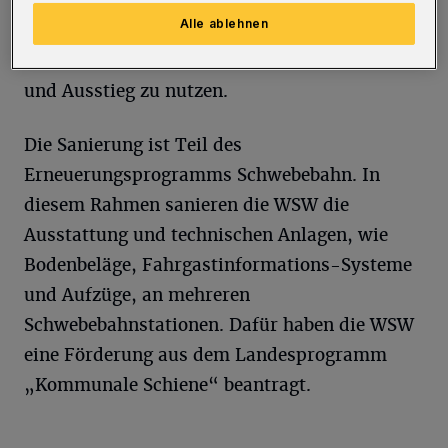
empfehlen Fahrgästen mit
Alle ablehnen
Mobilitätseinschränkung, die Haltestellen
Alter Markt oder Loher Brücke für den Ein-
und Ausstieg zu nutzen.
Die Sanierung ist Teil des
Erneuerungsprogramms Schwebebahn. In
diesem Rahmen sanieren die WSW die
Ausstattung und technischen Anlagen, wie
Bodenbeläge, Fahrgastinformations-Systeme
und Aufzüge, an mehreren
Schwebebahnstationen. Dafür haben die WSW
eine Förderung aus dem Landesprogramm
„Kommunale Schiene“ beantragt.