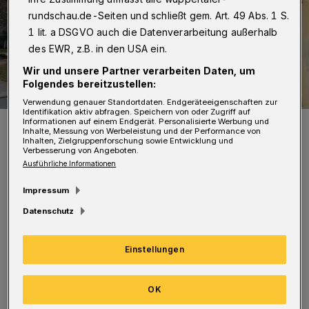
rundschau.de-Seiten und schließt gem. Art. 49 Abs. 1 S.
1 lit. a DSGVO auch die Datenverarbeitung außerhalb
des EWR, z.B. in den USA ein.
Wir und unsere Partner verarbeiten Daten, um
Folgendes bereitzustellen:
Verwendung genauer Standortdaten. Endgeräteeigenschaften zur
Identifikation aktiv abfragen. Speichern von oder Zugriff auf
Informationen auf einem Endgerät. Personalisierte Werbung und
Die Station Adlerbrücke.
Inhalte, Messung von Werbeleistung und der Performance von
Foto: Christoph Petersen
Inhalten, Zielgruppenforschung sowie Entwicklung und
Verbesserung von Angeboten.
Ausführliche Informationen
Impressum
Datenschutz
Während der voraussichtlich siebenwöchigen
Maßnahme steht der Aufzug nicht zur
Einstellungen
Verfügung. Im Anschluss wird die Anlage in
Fahrtrichtung Oberbarmen erneuert. Die WSW
OK