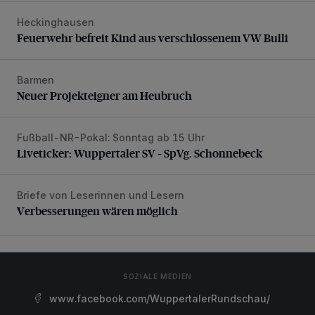
Heckinghausen
Feuerwehr befreit Kind aus verschlossenem VW Bulli
Feuerwehr befreit Kind aus verschlossenem VW Bulli
Barmen
Neuer Projekteigner am Heubruch
Neuer Projekteigner am Heubruch
Fußball-NR-Pokal: Sonntag ab 15 Uhr
Liveticker: Wuppertaler SV – SpVg. Schonnebeck
Liveticker: Wuppertaler SV – SpVg. Schonnebeck
Briefe von Leserinnen und Lesern
Verbesserungen wären möglich
Verbesserungen wären möglich
SOZIALE MEDIEN
www.facebook.com/WuppertalerRundschau/