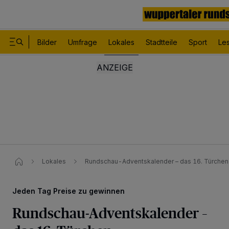
Bilder
Umfrage
Lokales
Stadtteile
Sport
Le
Lokales
Rundschau-Adventskalender – das 16. Türchen​
Jeden Tag Preise zu gewinnen
Rundschau-Adventskalender –