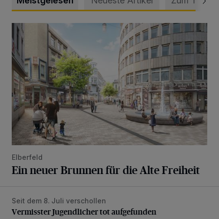
Meistgelesen
Neueste Artikel
Zum Thema
Ein neuer Brunnen für die Alte Freiheit
Elberfeld
Ein neuer Brunnen für die Alte Freiheit
Seit dem 8. Juli verschollen
Vermisster Jugendlicher tot aufgefunden
Vermisster Jugendlicher tot aufgefunden