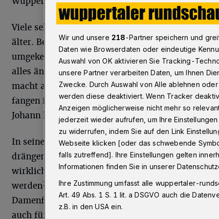
Wuppertal.
Viele sehen mit 50 jünger aus, fühlen sich aber
Wir und unsere
218
-Partner speichern und gr
älter. Bei Johann König ist es genau
Daten wie Browserdaten oder eindeutige Kennun
umgekehrt. Viele denken mit 50, sie müssten
Auswahl von OK aktivieren Sie Tracking-Technol
alles ändern. Oder alles gendern. Johann
unsere Partner verarbeiten Daten, um Ihnen Dien
Zwecke. Durch Auswahl von Alle ablehnen oder W
macht alles neu und bleibt sich treu. Viele
werden diese deaktiviert. Wenn Tracker deaktivi
fangen in diesem Alter an mit Eierlikör.
Anzeigen möglicherweise nicht mehr so relevant
Johann hat Hühner.
jederzeit wieder aufrufen, um Ihre Einstellungen
zu widerrufen, indem Sie auf den Link Einstell
In seinem neuen Programm stellt er die
Webseite klicken [oder das schwebende Symbol 
falls zutreffend]. Ihre Einstellungen gelten inne
drängenden Fragen der Zeit: Wird das Haus
Informationen finden Sie in unserer Datenschutz
wirklich kleiner, wenn die Kinder größer
Ihre Zustimmung umfasst alle wuppertaler-runds
werden? Wie gendert man ein herrenloses
Art. 49 Abs. 1 S. 1 lit. a DSGVO auch die Daten
Damenfahrrad? Gilt das Limit fürs Tempo
z.B. in den USA ein.
auch für Taschentücher? Und darf man „was