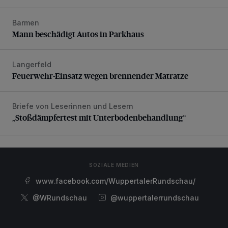
Barmen
Mann beschädigt Autos in Parkhaus
Mann beschädigt Autos in Parkhaus
Langerfeld
Feuerwehr-Einsatz wegen brennender Matratze
Feuerwehr-Einsatz wegen brennender Matratze
Briefe von Leserinnen und Lesern
„Stoßdämpfertest mit Unterbodenbehandlung“
„Stoßdämpfertest mit Unterbodenbehandlung“
SOZIALE MEDIEN
www.facebook.com/WuppertalerRundschau/
@WRundschau
@wuppertalerrundschau