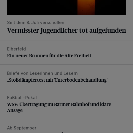
Seit dem 8. Juli verschollen
Vermisster Jugendlicher tot aufgefunden
Elberfeld
Ein neuer Brunnen für die Alte Freiheit
Ein neuer Brunnen für die Alte Freiheit
Briefe von Leserinnen und Lesern
„Stoßdämpfertest mit Unterbodenbehandlung“
„Stoßdämpfertest mit Unterbodenbehandlung“
Fußball-Pokal
WSV: Übertragung im Barmer Bahnhof und klare Ansage
WSV: Übertragung im Barmer Bahnhof und klare
Ansage
Ab September
BUGA-Bürgerbeteiligung für Vohwinkel und Nützenberg