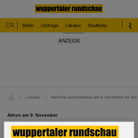
Bilder
Umfrage
Lokales
Stadtteile
Sport
Le
Lokales
Nächste Sammelaktion am 9. November für di
Aktion am 9. November
Nächste Sammelaktion für die