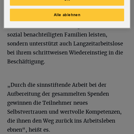
an bedürftige Kinder zu verschenken.
Alle ablehnen
Die Toys Company will mit dieser Aktion nicht
nur einen wertvollen Beitrag für Kinder aus
sozial benachteiligten Familien leisten,
sondern unterstützt auch Langzeitarbeitslose
bei ihrem schrittweisen Wiedereinstieg in die
Beschäftigung.
„Durch die sinnstiftende Arbeit bei der
Aufbereitung der gesammelten Spenden
gewinnen die Teilnehmer neues
Selbstvertrauen und wertvolle Kompetenzen,
die ihnen den Weg zurück ins Arbeitsleben
ebnen“, heißt es.