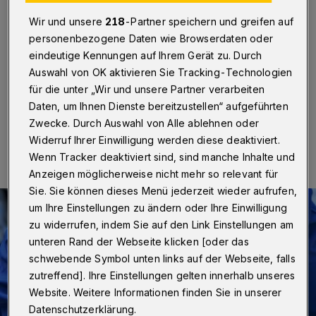
Toys Company
Wir und unsere
218
-Partner speichern und greifen auf
Wuppertal
·
Der Round Table Wuppertal veranstaltet
personenbezogene Daten wie Browserdaten oder
am Samstag (9. November 2024) in Zusammenarbeit
eindeutige Kennungen auf Ihrem Gerät zu. Durch
mit der Toys Company eine weitere Sammelaktion.
Auswahl von OK aktivieren Sie Tracking-Technologien
für die unter „Wir und unsere Partner verarbeiten
Daten, um Ihnen Dienste bereitzustellen“ aufgeführten
Zwecke. Durch Auswahl von Alle ablehnen oder
06.11.2024 , 11:30 Uhr
Eine Minute Lesezeit
Widerruf Ihrer Einwilligung werden diese deaktiviert.
Wenn Tracker deaktiviert sind, sind manche Inhalte und
Anzeigen möglicherweise nicht mehr so relevant für
Sie. Sie können dieses Menü jederzeit wieder aufrufen,
um Ihre Einstellungen zu ändern oder Ihre Einwilligung
zu widerrufen, indem Sie auf den Link Einstellungen am
unteren Rand der Webseite klicken [oder das
schwebende Symbol unten links auf der Webseite, falls
zutreffend]. Ihre Einstellungen gelten innerhalb unseres
Website. Weitere Informationen finden Sie in unserer
Datenschutzerklärung.