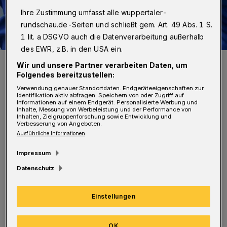
Ihre Zustimmung umfasst alle wuppertaler-
rundschau.de-Seiten und schließt gem. Art. 49 Abs. 1 S.
1 lit. a DSGVO auch die Datenverarbeitung außerhalb
des EWR, z.B. in den USA ein.
Symbolbild.
Wir und unsere Partner verarbeiten Daten, um
Foto: Pierre Blum
Folgendes bereitzustellen:
Verwendung genauer Standortdaten. Endgeräteeigenschaften zur
Identifikation aktiv abfragen. Speichern von oder Zugriff auf
Informationen auf einem Endgerät. Personalisierte Werbung und
Inhalte, Messung von Werbeleistung und der Performance von
Inhalten, Zielgruppenforschung sowie Entwicklung und
Verbesserung von Angeboten.
V
Ausführliche Informationen
on 9 bis 13 Uhr kommen die Mitglieder
zu Interessenten nach Hause und holen
Impressum
ausgediente oder defekte Spielsachen,
Datenschutz
Schulranzen, Fahrräder und mehr ab. Diese
werden anschließend zur Toys Company
Einstellungen
gebracht, wo sie aufgearbeitet werden, um sie
OK