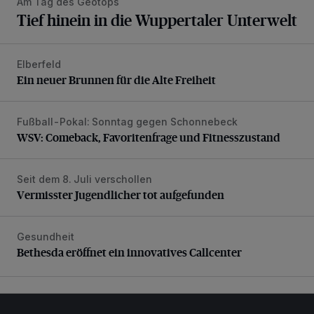
Am Tag des Geotops
Tief hinein in die Wuppertaler Unterwelt
Elberfeld
Ein neuer Brunnen für die Alte Freiheit
Ein neuer Brunnen für die Alte Freiheit
Fußball-Pokal: Sonntag gegen Schonnebeck
WSV: Comeback, Favoritenfrage und Fitnesszustand
WSV: Comeback, Favoritenfrage und Fitnesszustand
Seit dem 8. Juli verschollen
Vermisster Jugendlicher tot aufgefunden
Vermisster Jugendlicher tot aufgefunden
Gesundheit
Bethesda eröffnet ein innovatives Callcenter
Bethesda eröffnet ein innovatives Callcenter