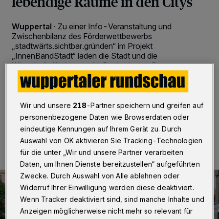
lebendige Räume in den Citys
Wuppertal
·
Zu einer Info-Veranstaltung und
Zwischenbilanz des Förderwettbewerbs
„stadtwärts.sichtbar.gründen“ im Projekt
„InnenBandStadt“ laden die Stadt und die
Wirtschaftsförderung ein. Beginn ist am Donnerstag
(19. September 2024) um 18:30 Uhr im „Loch“ in der
Plateniusstraße 35 statt.
Wir und unsere
218
-Partner speichern und greifen auf
personenbezogene Daten wie Browserdaten oder
19.09.2024 , 10:00 Uhr
2 Minuten Lesezeit
eindeutige Kennungen auf Ihrem Gerät zu. Durch
Auswahl von OK aktivieren Sie Tracking-Technologien
für die unter „Wir und unsere Partner verarbeiten
Daten, um Ihnen Dienste bereitzustellen“ aufgeführten
Zwecke. Durch Auswahl von Alle ablehnen oder
Widerruf Ihrer Einwilligung werden diese deaktiviert.
Wenn Tracker deaktiviert sind, sind manche Inhalte und
Anzeigen möglicherweise nicht mehr so relevant für