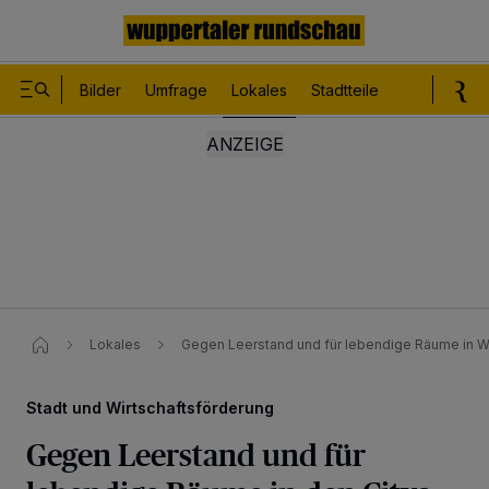
Bilder
Umfrage
Lokales
Stadtteile
Sport
Le
Lokales
Gegen Leerstand und für lebendige Räume in W
Stadt und Wirtschaftsförderung
Gegen Leerstand und für