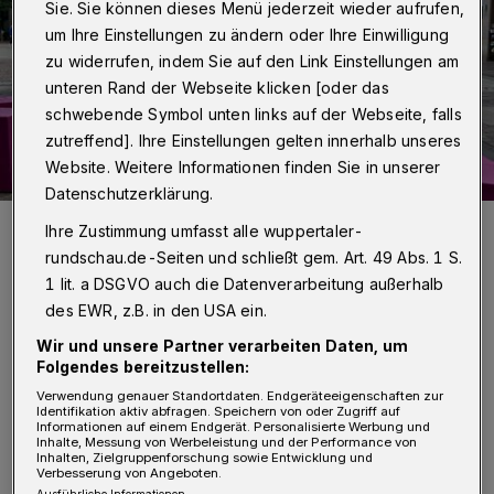
Sie. Sie können dieses Menü jederzeit wieder aufrufen,
um Ihre Einstellungen zu ändern oder Ihre Einwilligung
zu widerrufen, indem Sie auf den Link Einstellungen am
unteren Rand der Webseite klicken [oder das
schwebende Symbol unten links auf der Webseite, falls
zutreffend]. Ihre Einstellungen gelten innerhalb unseres
Website. Weitere Informationen finden Sie in unserer
Datenschutzerklärung.
Auch der Werth in Barmen soll lebendig bleiben (Symbolbild).
Ihre Zustimmung umfasst alle wuppertaler-
Foto: Achim Otto
rundschau.de-Seiten und schließt gem. Art. 49 Abs. 1 S.
1 lit. a DSGVO auch die Datenverarbeitung außerhalb
des EWR, z.B. in den USA ein.
Wir und unsere Partner verarbeiten Daten, um
Folgendes bereitzustellen:
D
as Treffen bietet die Möglichkeit, sich
Verwendung genauer Standortdaten. Endgeräteeigenschaften zur
Identifikation aktiv abfragen. Speichern von oder Zugriff auf
über das Förderprojekt zu informieren
Informationen auf einem Endgerät. Personalisierte Werbung und
Inhalte, Messung von Werbeleistung und der Performance von
und die bisherigen Erfahrungen
Inhalten, Zielgruppenforschung sowie Entwicklung und
Verbesserung von Angeboten.
auszutauschen. Eingeladen sind
Ausführliche Informationen