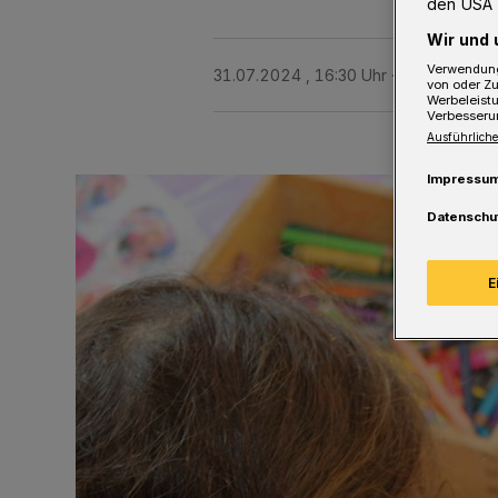
den USA 
Wir und 
Verwendung
31.07.2024 , 16:30 Uhr
2 Minuten Le
von oder Zu
Werbeleist
Verbesseru
Ausführliche
Impressu
Datenschu
E