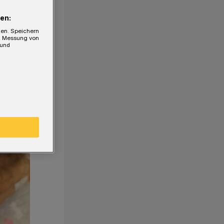
en:
gen. Speichern
e, Messung von
 und