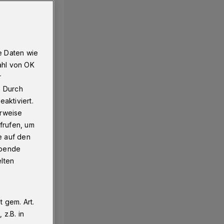
e Daten wie
ahl von OK
r
. Durch
aktiviert.
erweise
frufen, um
e auf den
ebende
elten
 gem. Art.
z.B. in