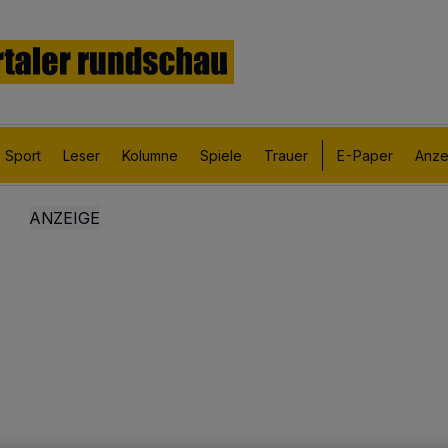
Sport
Leser
Kolumne
Spiele
Trauer
E-Paper
Anze