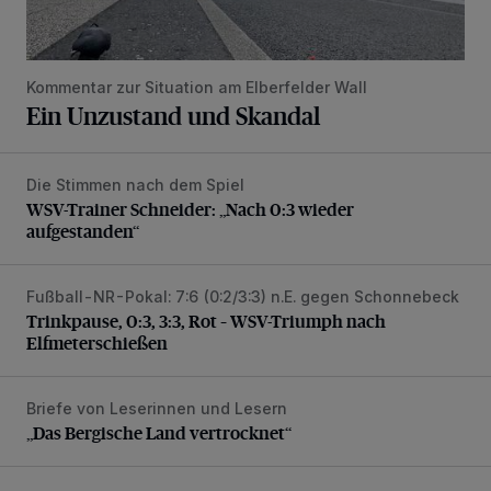
Kommentar zur Situation am Elberfelder Wall
Ein Unzustand und Skandal
Die Stimmen nach dem Spiel
WSV-Trainer Schneider: „Nach 0:3 wieder aufgestanden“
WSV-Trainer Schneider: „Nach 0:3 wieder
aufgestanden“
Fußball-NR-Pokal: 7:6 (0:2/3:3) n.E. gegen Schonnebeck
Trinkpause, 0:3, 3:3, Rot – WSV-Triumph nach Elfmetersc
Trinkpause, 0:3, 3:3, Rot – WSV-Triumph nach
Elfmeterschießen
Briefe von Leserinnen und Lesern
„Das Bergische Land vertrocknet“
„Das Bergische Land vertrocknet“