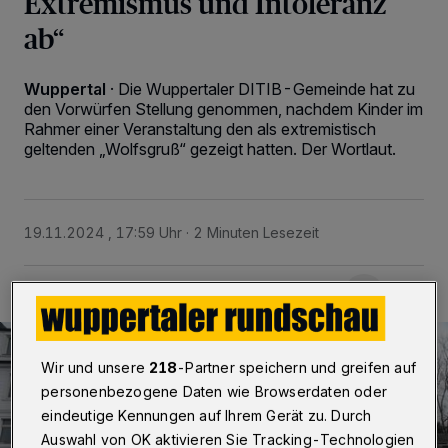
Extremismus und Intoleranz
ab“
Wuppertal
·
Die Wuppertaler DITIB-Gemeinde hat zu
den Vorwürfen Stellung genommen, nachdem Kinder im
Rahmer einer Veranstaltung den als extremistisch
geltenden „Wolfsgruß“ gezeigt hatten. Der Wortlaut.
19.11.2024 , 17:59 Uhr
2 Minuten Lesezeit
Wir und unsere
218
-Partner speichern und greifen auf
personenbezogene Daten wie Browserdaten oder
eindeutige Kennungen auf Ihrem Gerät zu. Durch
Auswahl von OK aktivieren Sie Tracking-Technologien