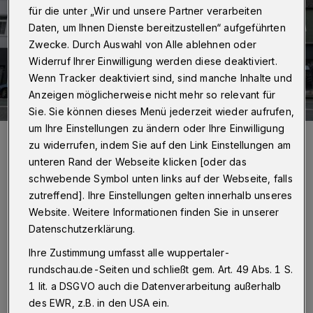
für die unter „Wir und unsere Partner verarbeiten
Daten, um Ihnen Dienste bereitzustellen“ aufgeführten
Zwecke. Durch Auswahl von Alle ablehnen oder
Widerruf Ihrer Einwilligung werden diese deaktiviert.
Wenn Tracker deaktiviert sind, sind manche Inhalte und
Anzeigen möglicherweise nicht mehr so relevant für
Sie. Sie können dieses Menü jederzeit wieder aufrufen,
um Ihre Einstellungen zu ändern oder Ihre Einwilligung
Die Moschee an der Elberfelder Gathe.
zu widerrufen, indem Sie auf den Link Einstellungen am
Foto: Christoph Petersen
unteren Rand der Webseite klicken [oder das
schwebende Symbol unten links auf der Webseite, falls
zutreffend]. Ihre Einstellungen gelten innerhalb unseres
Website. Weitere Informationen finden Sie in unserer
Datenschutzerklärung.
„Die DITIB-Moschee in Wuppertal-Elberfeld
Ihre Zustimmung umfasst alle wuppertaler-
nimmt die jüngsten Diskussionen rund um die
rundschau.de-Seiten und schließt gem. Art. 49 Abs. 1 S.
Jugendarbeit in unserer Gemeinde sehr ernst.
1 lit. a DSGVO auch die Datenverarbeitung außerhalb
Wir möchten in aller Deutlichkeit betonen,
des EWR, z.B. in den USA ein.