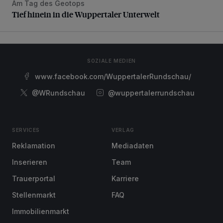
Am Tag des Geotops
Tief hinein in die Wuppertaler Unterwelt
Tief hinein in die Wuppertaler Unterwelt
SOZIALE MEDIEN
www.facebook.com/WuppertalerRundschau/
@WRundschau
@wuppertalerrundschau
SERVICES
VERLAG
Reklamation
Mediadaten
Inserieren
Team
Trauerportal
Karriere
Stellenmarkt
FAQ
Immobilienmarkt