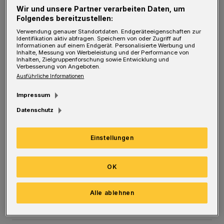
dass unsere Arbeit auf den Werten von
Wir und unsere Partner verarbeiten Daten, um
Folgendes bereitzustellen:
Respekt, Zusammenhalt und gegenseitigem
Verwendung genauer Standortdaten. Endgeräteeigenschaften zur
Verständnis basiert. Die Förderung eines
Identifikation aktiv abfragen. Speichern von oder Zugriff auf
Informationen auf einem Endgerät. Personalisierte Werbung und
friedlichen Miteinanders steht im Zentrum all
Inhalte, Messung von Werbeleistung und der Performance von
Inhalten, Zielgruppenforschung sowie Entwicklung und
unserer Aktivitäten.
Verbesserung von Angeboten.
Ausführliche Informationen
Der Bowling-Nachmittag, der am 17.
Impressum
November 2024 stattfand, war Teil unserer
Datenschutz
regelmäßigen Freizeit- und
Einstellungen
Bildungsprogramme für Kinder und
Jugendliche. Ziel solcher Veranstaltungen ist
OK
es, einen Raum zu schaffen, in dem junge
Menschen Spaß haben, sich austauschen und
Alle ablehnen
neue Freundschaften knüpfen können.