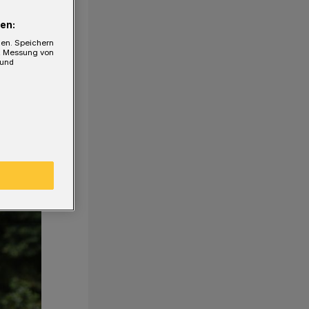
en:
gen. Speichern
e, Messung von
 und