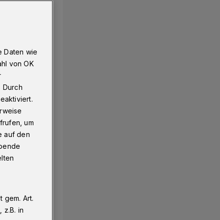
e Daten wie
ahl von OK
r
. Durch
aktiviert.
erweise
frufen, um
e auf den
ebende
elten
 gem. Art.
z.B. in