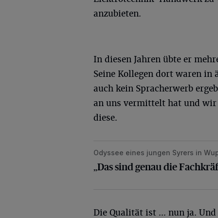
anzubieten.
In diesen Jahren übte er mehre
Seine Kollegen dort waren in 
auch kein Spracherwerb ergebe
an uns vermittelt hat und wir
diese.
Odyssee eines jungen Syrers in Wup
„Das sind genau die Fachkräfte, di
„Das sind genau die Fachkräf
Die Qualität ist … nun ja. Un