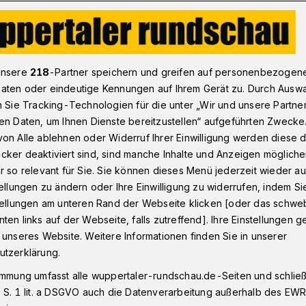
ef zur Integration in Wuppertal
unsere
218
-Partner speichern und greifen auf personenbezogen
aten oder eindeutige Kennungen auf Ihrem Gerät zu. Durch Ausw
n Sie Tracking-Technologien für die unter „Wir und unsere Partne
esern
en Daten, um Ihnen Dienste bereitzustellen“ aufgeführten Zwecke
ne nach der
on Alle ablehnen oder Widerruf Ihrer Einwilligung werden diese de
cker deaktiviert sind, sind manche Inhalte und Anzeigen möglich
r so relevant für Sie. Sie können dieses Menü jederzeit wieder au
tellungen zu ändern oder Ihre Einwilligung zu widerrufen, indem Si
stellungen am unteren Rand der Webseite klicken [oder das schw
ten links auf der Webseite, falls zutreffend]. Ihre Einstellungen g
u-Artikel „Die Realität hat sich dem noch
 unseres Website. Weitere Informationen finden Sie in unserer
ind genau die Fachkräfte, die gesucht
utzerklärung.
immung umfasst alle wuppertaler-rundschau.de-Seiten und schließt
 S. 1 lit. a DSGVO auch die Datenverarbeitung außerhalb des EWR, 