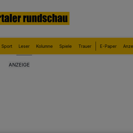
Sport
Leser
Kolumne
Spiele
Trauer
E-Paper
Anze