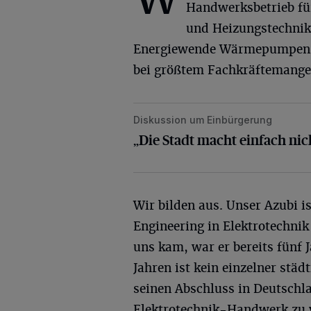
Handwerksbetrieb fü
und Heizungstechnik. 
Energiewende Wärmepumpen i
bei größtem Fachkräftemange
Diskussion um Einbürgerung
„Die Stadt macht einfach nichts“
„Die Stadt macht einfach nic
Wir bilden aus. Unser Azubi i
Engineering in Elektrotechni
uns kam, war er bereits fünf 
Jahren ist kein einzelner stä
seinen Abschluss in Deutschl
Elektrotechnik-Handwerk zu v