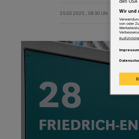
den USA 
Wir und 
25.03.2025 , 08:30 Uhr
Eine Minute 
Verwendung
von oder Zu
Werbeleist
Verbesseru
Ausführliche
Impressu
Datenschu
E