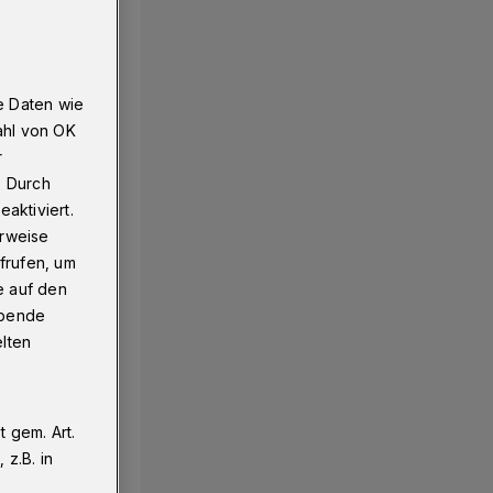
e Daten wie
ahl von OK
r
. Durch
aktiviert.
erweise
frufen, um
e auf den
ebende
elten
 gem. Art.
z.B. in