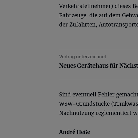
Verkehrsteilnehmer) dieses Be
Fahrzeuge. die auf dem Gehwe
der Zufahrten, Autotransporter
Vertrag unterzeichnet
Neues Gerätehaus für Nächstebrec
Neues Gerätehaus für Nächs
Sind eventuell Fehler gemach
WSW-Grundstücke (Trinkwasse
Nachnutzung reglementiert w
André
Heße