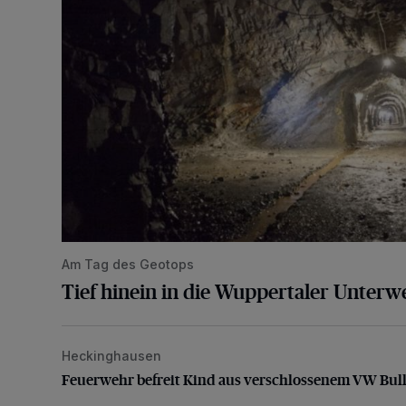
Am Tag des Geotops
Tief hinein in die Wuppertaler Unterwe
Heckinghausen
Feuerwehr befreit Kind aus verschlossenem VW Bulli
Feuerwehr befreit Kind aus verschlossenem VW Bull