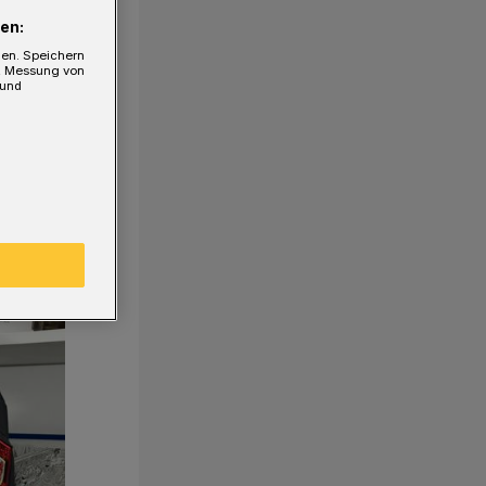
en:
gen. Speichern
e, Messung von
 und