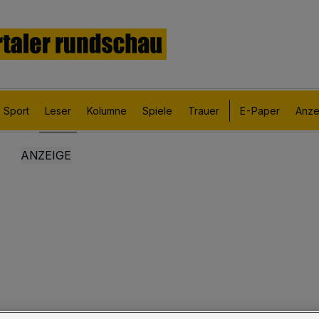
Sport
Leser
Kolumne
Spiele
Trauer
E-Paper
Anze