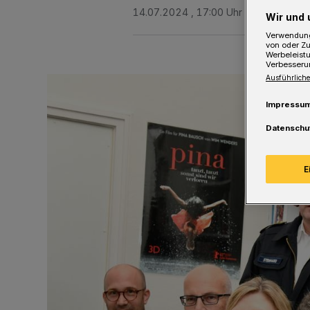
14.07.2024 , 17:00 Uhr
Eine Minute 
Wir und 
Verwendung
von oder Zu
Werbeleist
Verbesseru
Ausführliche
Impressu
Datenschu
E