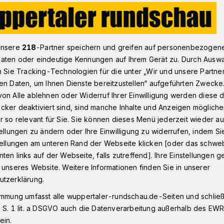
ief ​zu Arealen an der Linderhauser Straße
unsere
218
-Partner speichern und greifen auf personenbezogen
aten oder eindeutige Kennungen auf Ihrem Gerät zu. Durch Ausw
n Sie Tracking-Technologien für die unter „Wir und unsere Partne
en Daten, um Ihnen Dienste bereitzustellen“ aufgeführten Zwecke
tig und überfällig,
on Alle ablehnen oder Widerruf Ihrer Einwilligung werden diese de
cker deaktiviert sind, sind manche Inhalte und Anzeigen möglich
r so relevant für Sie. Sie können dieses Menü jederzeit wieder au
tellungen zu ändern oder Ihre Einwilligung zu widerrufen, indem Si
stellungen am unteren Rand der Webseite klicken [oder das schw
ten links auf der Webseite, falls zutreffend]. Ihre Einstellungen g
„Nächstebreck: Ideallösung für die
 unseres Website. Weitere Informationen finden Sie in unserer
utzerklärung.
 13. Juli 2024
immung umfasst alle wuppertaler-rundschau.de-Seiten und schließt
 S. 1 lit. a DSGVO auch die Datenverarbeitung außerhalb des EWR, 
ein.