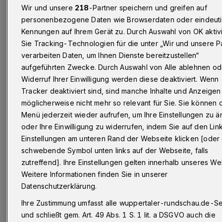
dieser im Lauf des ersten Lebensjahres nach –
Wir und unsere
218
-Partner speichern und greifen auf
personenbezogene Daten wie Browserdaten oder eindeut
und das Immunsystem ist zunehmender
Kennungen auf Ihrem Gerät zu. Durch Auswahl von OK aktiv
gefragt. Es muss erst lernen, eigenständig auf
Sie Tracking-Technologien für die unter „Wir und unsere P
Krankheitserreger zu reagieren und
verarbeiten Daten, um Ihnen Dienste bereitzustellen“
Abwehrmechanismen aufzubauen, was durch
aufgeführten Zwecke. Durch Auswahl von Alle ablehnen od
Widerruf Ihrer Einwilligung werden diese deaktiviert. Wenn
wiederholte Konfrontationen mit
Tracker deaktiviert sind, sind manche Inhalte und Anzeigen
verschiedenen Keimen geschieht. Da bleibt der
möglicherweise nicht mehr so relevant für Sie. Sie können 
eine oder andere Babyschnupfen nicht aus. Im
Menü jederzeit wieder aufrufen, um Ihre Einstellungen zu 
Durchschnitt erkranken Babys und
oder Ihre Einwilligung zu widerrufen, indem Sie auf den Lin
Einstellungen am unteren Rand der Webseite klicken [oder
Kleinkinder acht- bis zwölfmal pro Jahr an
schwebende Symbol unten links auf der Webseite, falls
Erkältungen (grippaler Infekt).
[1]
zutreffend]. Ihre Einstellungen gelten innerhalb unseres We
Weitere Informationen finden Sie in unserer
Welche Auswirkungen hat ein
Datenschutzerklärung.
Babyschnupfen?
Ihre Zustimmung umfasst alle wuppertaler-rundschau.de-Se
und schließt gem. Art. 49 Abs. 1 S. 1 lit. a DSGVO auch die