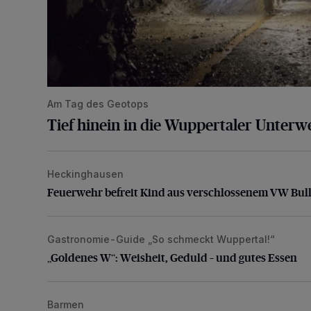
Am Tag des Geotops
Tief hinein in die Wuppertaler Unterwe
Heckinghausen
Feuerwehr befreit Kind aus verschlossenem VW Bulli
Feuerwehr befreit Kind aus verschlossenem VW Bull
Gastronomie-Guide „So schmeckt Wuppertal!“
„Goldenes W“: Weisheit, Geduld – und gutes Essen
„Goldenes W“: Weisheit, Geduld – und gutes Essen
Barmen
Neuer Projekteigner am Heubruch