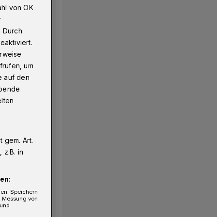
ahl von OK
r
. Durch
aktiviert.
erweise
frufen, um
e auf den
ebende
elten
 gem. Art.
z.B. in
en:
gen. Speichern
e, Messung von
 und