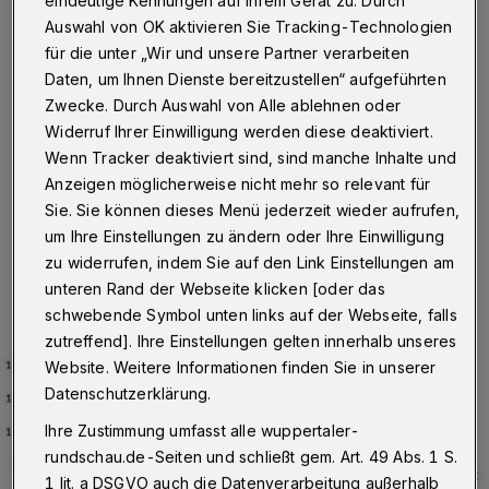
bei 371,83
Auswahl von OK aktivieren Sie Tracking-Technologien
für die unter „Wir und unsere Partner verarbeiten
Wuppertal
·
Am Freitag (10. Juni 2022) um 10:05 Uhr
Daten, um Ihnen Dienste bereitzustellen“ aufgeführten
hat die Stadt Wuppertal insgesamt 1.701 Personen
gemeldet, die aktuell mit dem Corona-Virus infiziert
Zwecke. Durch Auswahl von Alle ablehnen oder
sind. Der Inzidenzwert liegt bei 371,83, die Zahl der
Widerruf Ihrer Einwilligung werden diese deaktiviert.
Neuinfektionen in den vergangenen sieben Tagen bei
Wenn Tracker deaktiviert sind, sind manche Inhalte und
1.320.
Anzeigen möglicherweise nicht mehr so relevant für
Sie. Sie können dieses Menü jederzeit wieder aufrufen,
um Ihre Einstellungen zu ändern oder Ihre Einwilligung
10.06.2022 , 10:10 Uhr
Eine Minute Lesezeit
zu widerrufen, indem Sie auf den Link Einstellungen am
unteren Rand der Webseite klicken [oder das
schwebende Symbol unten links auf der Webseite, falls
zutreffend]. Ihre Einstellungen gelten innerhalb unseres
Website. Weitere Informationen finden Sie in unserer
Datenschutzerklärung.
Ihre Zustimmung umfasst alle wuppertaler-
rundschau.de-Seiten und schließt gem. Art. 49 Abs. 1 S.
1 lit. a DSGVO auch die Datenverarbeitung außerhalb