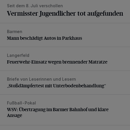
Seit dem 8. Juli verschollen
Vermisster Jugendlicher tot aufgefunden
Barmen
Mann beschädigt Autos in Parkhaus
Mann beschädigt Autos in Parkhaus
Langerfeld
Feuerwehr-Einsatz wegen brennender Matratze
Feuerwehr-Einsatz wegen brennender Matratze
Briefe von Leserinnen und Lesern
„Stoßdämpfertest mit Unterbodenbehandlung“
„Stoßdämpfertest mit Unterbodenbehandlung“
Fußball-Pokal
WSV: Übertragung im Barmer Bahnhof und klare Ansage
WSV: Übertragung im Barmer Bahnhof und klare
Ansage