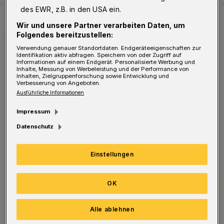
des EWR, z.B. in den USA ein.
Wir und unsere Partner verarbeiten Daten, um
Folgendes bereitzustellen:
Verwendung genauer Standortdaten. Endgeräteeigenschaften zur
Identifikation aktiv abfragen. Speichern von oder Zugriff auf
Informationen auf einem Endgerät. Personalisierte Werbung und
Inhalte, Messung von Werbeleistung und der Performance von
Inhalten, Zielgruppenforschung sowie Entwicklung und
Der Verlauf der Corona-Pandemie in Wuppertal.
Verbesserung von Angeboten.
Foto: Rundschau
Ausführliche Informationen
Impressum
Datenschutz
Aktuell befinden sich 1.305 Menschen in
Einstellungen
Quarantäne, davon sind alle infiziert. Hinweis:
OK
In einigen Fällen, z B. während einer
Isolierung im Krankenhaus, wird keine
Alle ablehnen
Quarantäne angeordnet. Bestätigte Fälle gibt