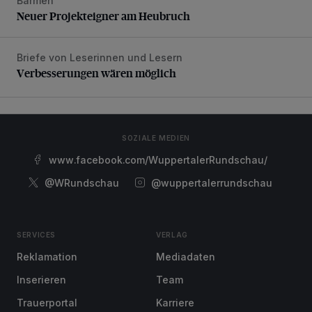
Barmen
Neuer Projekteigner am Heubruch
Neuer Projekteigner am Heubruch
Briefe von Leserinnen und Lesern
Verbesserungen wären möglich
Verbesserungen wären möglich
SOZIALE MEDIEN
www.facebook.com/WuppertalerRundschau/
@WRundschau
@wuppertalerrundschau
SERVICES
VERLAG
Reklamation
Mediadaten
Inserieren
Team
Trauerportal
Karriere