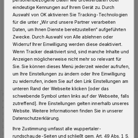
Wuppertal
·
Am Mittwoch (2. Februar 2022) um
eindeutige Kennungen auf Ihrem Gerät zu. Durch
10.03 Uhr hat die Stadt Wuppertal insgesamt 4.241
Auswahl von OK aktivieren Sie Tracking-Technologien
Personen gemeldet, die aktuell mit dem Corona-Virus
für die unter „Wir und unsere Partner verarbeiten
infiziert sind. Der Inzidenzwert liegt bei 1.645,07, die
Daten, um Ihnen Dienste bereitzustellen“ aufgeführten
Zahl der Neuinfektionen in den vergangenen sieben
Tagen bei 5.840.
Zwecke. Durch Auswahl von Alle ablehnen oder
Widerruf Ihrer Einwilligung werden diese deaktiviert.
Wenn Tracker deaktiviert sind, sind manche Inhalte und
Anzeigen möglicherweise nicht mehr so relevant für
02.02.2022 , 11:17 Uhr
Eine Minute Lesezeit
Sie. Sie können dieses Menü jederzeit wieder aufrufen,
um Ihre Einstellungen zu ändern oder Ihre Einwilligung
zu widerrufen, indem Sie auf den Link Einstellungen am
unteren Rand der Webseite klicken [oder das
schwebende Symbol unten links auf der Webseite, falls
zutreffend]. Ihre Einstellungen gelten innerhalb unseres
Website. Weitere Informationen finden Sie in unserer
Datenschutzerklärung.
Ihre Zustimmung umfasst alle wuppertaler-
rundschau.de-Seiten und schließt gem. Art. 49 Abs. 1 S.