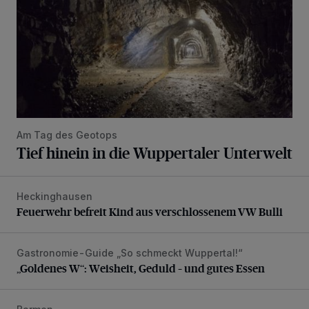
Am Tag des Geotops
Tief hinein in die Wuppertaler Unterwelt
Heckinghausen
Feuerwehr befreit Kind aus verschlossenem VW Bulli
Feuerwehr befreit Kind aus verschlossenem VW Bulli
Gastronomie-Guide „So schmeckt Wuppertal!“
„Goldenes W“: Weisheit, Geduld – und gutes Essen
„Goldenes W“: Weisheit, Geduld – und gutes Essen