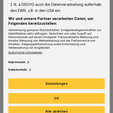
1 lit. a DSGVO auch die Datenverarbeitung außerhalb
des EWR, z.B. in den USA ein.
Wir und unsere Partner verarbeiten Daten, um
Folgendes bereitzustellen:
Verwendung genauer Standortdaten. Endgeräteeigenschaften zur
Der Verlauf der Corona-Fälle in Wuppertal.
Identifikation aktiv abfragen. Speichern von oder Zugriff auf
Informationen auf einem Endgerät. Personalisierte Werbung und
Foto: WR
Inhalte, Messung von Werbeleistung und der Performance von
Inhalten, Zielgruppenforschung sowie Entwicklung und
Verbesserung von Angeboten.
Ausführliche Informationen
Impressum
Datenschutz
Aktuell befinden sich 4.781 Menschen in
Quarantäne. Davon sind 3.993 Infizierte
Einstellungen
(Hinweis: In einigen Fällen, z B. während
einer Isolierung im Krankenhaus, wird keine
OK
Quarantäne angeordnet), 170
Haushaltsangehörige sowie 92 sonstige
Alle ablehnen