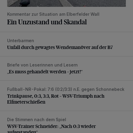
Kommentar zur Situation am Elberfelder Wall
Ein Unzustand und Skandal
Unterbarmen
Unfall durch gewagtes Wendemanöver auf der B7
Unfall durch gewagtes Wendemanöver auf der B7
Briefe von Leserinnen und Lesern
„Es muss gehandelt werden – jetzt!“
„Es muss gehandelt werden – jetzt!“
Fußball-NR-Pokal: 7:6 (0:2/3:3) n.E. gegen Schonnebeck
Trinkpause, 0:3, 3:3, Rot – WSV-Triumph nach Elfmetersc
Trinkpause, 0:3, 3:3, Rot – WSV-Triumph nach
Elfmeterschießen
Die Stimmen nach dem Spiel
WSV-Trainer Schneider: „Nach 0:3 wieder aufgestanden“
WSV-Trainer Schneider: „Nach 0:3 wieder
aufgestanden“