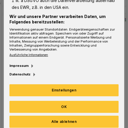
1 lit. a DSGVO auch die Datenverarbeitung außerhalb
des EWR, z.B. in den USA ein.
Wir und unsere Partner verarbeiten Daten, um
Folgendes bereitzustellen:
Verwendung genauer Standortdaten. Endgeräteeigenschaften zur
Identifikation aktiv abfragen. Speichern von oder Zugriff auf
Informationen auf einem Endgerät. Personalisierte Werbung und
Inhalte, Messung von Werbeleistung und der Performance von
Inhalten, Zielgruppenforschung sowie Entwicklung und
Der Verlauf der Corona-Pandemie in Wuppertal.
Verbesserung von Angeboten.
Foto: Rundschau
Ausführliche Informationen
Impressum
Datenschutz
Bestätigte Fälle gibt es 167.264, gestorben sind
Einstellungen
735 Menschen.
OK
Es wird allgemein von einer Dunkelziffer
Alle ablehnen
ausgegangen. An den Wochenenden und den