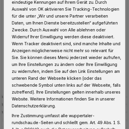
bei 116,34
eindeutige Kennungen auf Ihrem Gerät zu. Durch
Auswahl von OK aktivieren Sie Tracking-Technologien
Wuppertal
·
Am Montag (23. Januar 2023) um 14:06
für die unter „Wir und unsere Partner verarbeiten
Uhr hat die Stadt Wuppertal insgesamt 281 Personen
Daten, um Ihnen Dienste bereitzustellen“ aufgeführten
gemeldet, die aktuell mit dem Corona-Virus infiziert
Zwecke. Durch Auswahl von Alle ablehnen oder
sind. Der Inzidenzwert liegt bei 116,34, die Zahl der
Widerruf Ihrer Einwilligung werden diese deaktiviert.
Neuinfektionen in den vergangenen sieben Tagen bei
Wenn Tracker deaktiviert sind, sind manche Inhalte und
413.
Anzeigen möglicherweise nicht mehr so relevant für
Sie. Sie können dieses Menü jederzeit wieder aufrufen,
um Ihre Einstellungen zu ändern oder Ihre Einwilligung
23.01.2023 , 14:10 Uhr
Eine Minute Lesezeit
zu widerrufen, indem Sie auf den Link Einstellungen am
unteren Rand der Webseite klicken [oder das
schwebende Symbol unten links auf der Webseite, falls
zutreffend]. Ihre Einstellungen gelten innerhalb unseres
Website. Weitere Informationen finden Sie in unserer
Datenschutzerklärung.
Ihre Zustimmung umfasst alle wuppertaler-
rundschau.de-Seiten und schließt gem. Art. 49 Abs. 1 S.