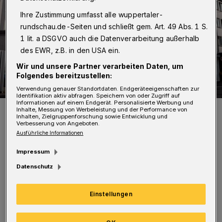
Ihre Zustimmung umfasst alle wuppertaler-
rundschau.de-Seiten und schließt gem. Art. 49 Abs. 1 S.
1 lit. a DSGVO auch die Datenverarbeitung außerhalb
des EWR, z.B. in den USA ein.
Wir und unsere Partner verarbeiten Daten, um
Folgendes bereitzustellen:
Verwendung genauer Standortdaten. Endgeräteeigenschaften zur
Identifikation aktiv abfragen. Speichern von oder Zugriff auf
Informationen auf einem Endgerät. Personalisierte Werbung und
Das Rex am Kipdorf.
Inhalte, Messung von Werbeleistung und der Performance von
Inhalten, Zielgruppenforschung sowie Entwicklung und
Foto: Hojabr Riahi / Film- und Medienstiftung NRW
Verbesserung von Angeboten.
Ausführliche Informationen
Impressum
Datenschutz
R
egisseur und Drehbuchautor Benjamin
Einstellungen
Quabeck wird persönlich anwesend sein
und im Anschluss an die Vorführung im