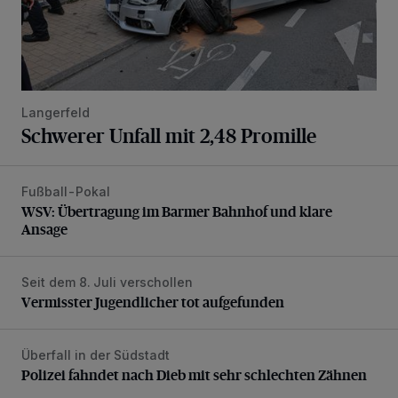
Langerfeld
Schwerer Unfall mit 2,48 Promille
Fußball-Pokal
WSV: Übertragung im Barmer Bahnhof und klare Ansage
WSV: Übertragung im Barmer Bahnhof und klare
Ansage
Seit dem 8. Juli verschollen
Vermisster Jugendlicher tot aufgefunden
Vermisster Jugendlicher tot aufgefunden
Überfall in der Südstadt
Polizei fahndet nach Dieb mit sehr schlechten Zähnen
Polizei fahndet nach Dieb mit sehr schlechten Zähnen