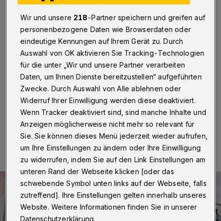
seine Bilder geben“
Wir und unsere
218
-Partner speichern und greifen auf
Wuppertal
·
Für Donnerstag (24. Oktober 2024) um
personenbezogene Daten wie Browserdaten oder
18 Uhr lädt das Filmbüro NW zu einem besonderen
eindeutige Kennungen auf Ihrem Gerät zu. Durch
Filmabend ins Rex-Filmtheater (Kipdorf 29) ein. Im
Auswahl von OK aktivieren Sie Tracking-Technologien
Rahmen der Reihe „Dem Land seine Bilder geben“ wird
für die unter „Wir und unsere Partner verarbeiten
der gefeierte Coming-of-Age-Film „Nichts bereuen“
aus dem Jahr 2001 in einer frisch digitalisierten
Daten, um Ihnen Dienste bereitzustellen“ aufgeführten
Fassung wiederaufgeführt.
Zwecke. Durch Auswahl von Alle ablehnen oder
Widerruf Ihrer Einwilligung werden diese deaktiviert.
Wenn Tracker deaktiviert sind, sind manche Inhalte und
Anzeigen möglicherweise nicht mehr so relevant für
24.10.2024 , 07:30 Uhr
Eine Minute Lesezeit
Sie. Sie können dieses Menü jederzeit wieder aufrufen,
um Ihre Einstellungen zu ändern oder Ihre Einwilligung
zu widerrufen, indem Sie auf den Link Einstellungen am
unteren Rand der Webseite klicken [oder das
schwebende Symbol unten links auf der Webseite, falls
zutreffend]. Ihre Einstellungen gelten innerhalb unseres
Website. Weitere Informationen finden Sie in unserer
Datenschutzerklärung.