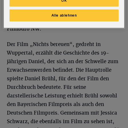
OK
Gespräch mit dem Publikum Einblicke in die
Entstehung des Films geben. Die Moderation
Alle ablehnen
übernimmt Kim Münster vom Vorstand des
Filmbüro NW.
Der Film „Nichts bereuen“, gedreht in
Wuppertal, erzählt die Geschichte des 19-
jährigen Daniel, der sich an der Schwelle zum
Erwachsenwerden befindet. Die Hauptrolle
spielte Daniel Brühl, für den der Film den
Durchbruch bedeutete. Für seine
darstellerische Leistung erhielt Brühl sowohl
den Bayerischen Filmpreis als auch den
Deutschen Filmpreis. Gemeinsam mit Jessica
Schwarz, die ebenfalls im Film zu sehen ist,