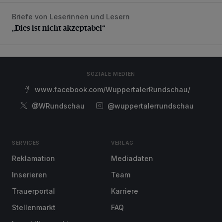
Briefe von Leserinnen und Lesern
„Dies ist nicht akzeptabel“
„Dies ist nicht akzeptabel“
SOZIALE MEDIEN
www.facebook.com/WuppertalerRundschau/
@WRundschau
@wuppertalerrundschau
SERVICES
VERLAG
Reklamation
Mediadaten
Inserieren
Team
Trauerportal
Karriere
Stellenmarkt
FAQ