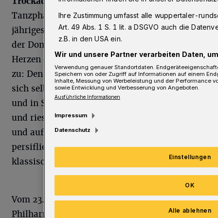
Trockadero
de Monte Carlo“
. Das umjubelte
Tanzphänomen feiert dieses Jahr sein 50-
Ihre Zustimmung umfasst alle wuppertaler-runds
Art. 49 Abs. 1 S. 1 lit. a DSGVO auch die Daten
jähriges Bestehen – in Deutschland exklusiv in
z.B. in den USA ein.
der Domstadt! Zuletzt flogen ihnen 2016 die
Wir und unsere Partner verarbeiten Daten, um
Herzen des Philharmonie-Publikums nur so
Verwendung genauer Standortdaten. Endgeräteeigenschaften 
zu: Den Primaballerinen der „Trocks“, wie sie
Speichern von oder Zugriff auf Informationen auf einem End
Inhalte, Messung von Werbeleistung und der Performance vo
sich selbst nennen. Allesamt Männer in Tutus
sowie Entwicklung und Verbesserung von Angeboten.
Ausführliche Informationen
und in Spitzenschuhen – und mit Brusthaar
Impressum
und riesigen Füßen bis Größe 47. Urkomisch
Datenschutz
und auf höchstem tänzerischem Niveau
persiflieren sie die überirdische Welt des
Einstellungen
klassischen Balletts.
OK
Vom 23. bis 28. Juli wird die Kölner
Alle ablehnen
Philharmonie zur Pilgerstädte für alle Fans