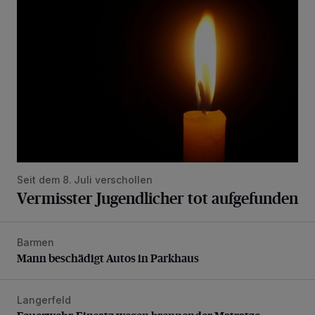
Seit dem 8. Juli verschollen
Vermisster Jugendlicher tot aufgefunden
Barmen
Mann beschädigt Autos in Parkhaus
Mann beschädigt Autos in Parkhaus
Langerfeld
Feuerwehr-Einsatz wegen brennender Matratze