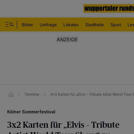
Bilder
Umfrage
Lokales
Stadtteile
Sport
Le
Termine
3x2 Karten für „Elvis – Tribute Artist World Tour
Kölner Sommerfestival
3x2 Karten für „Elvis – Tribute