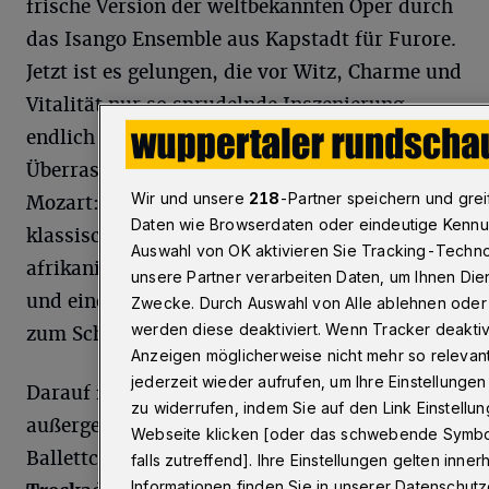
frische Version der weltbekannten Oper durch
das Isango Ensemble aus Kapstadt für Furore.
Jetzt ist es gelungen, die vor Witz, Charme und
Vitalität nur so sprudelnde Inszenierung
endlich wieder nach Deutschland zu holen.
Überraschend anders und doch unverkennbar
Wir und unsere
218
-Partner speichern und gr
Mozart: Marimbas und Trommeln statt
Daten wie Browserdaten oder eindeutige Kennun
klassischer Orchesterinstrumente,
Auswahl von OK aktivieren Sie Tracking-Technol
afrikanische Rhythmen, farbenfrohe Kostüme
unsere Partner verarbeiten Daten, um Ihnen Dien
und eine Spielfreude, die auch Opernmuffel
Zwecke. Durch Auswahl von Alle ablehnen oder W
werden diese deaktiviert. Wenn Tracker deaktivi
zum Schwärmen bringt.
Anzeigen möglicherweise nicht mehr so relevant
jederzeit wieder aufrufen, um Ihre Einstellungen
Darauf folgt vom 16. bis 21. Juli die
zu widerrufen, indem Sie auf den Link Einstell
außergewöhnlichste und witzigste
Webseite klicken [oder das schwebende Symbol 
Ballettcompagnie der Welt –
„Les
Ballets
falls zutreffend]. Ihre Einstellungen gelten inne
Informationen finden Sie in unserer Datenschutz