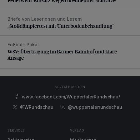
Feuerwehr-Einsatz wegen brennender Matratze
Briefe von Leserinnen und Lesern
„Stoßdämpfertest mit Unterbodenbehandlung“
„Stoßdämpfertest mit Unterbodenbehandlung“
Fußball-Pokal
WSV: Übertragung im Barmer Bahnhof und klare Ansage
WSV: Übertragung im Barmer Bahnhof und klare
Ansage
SOZIALE MEDIEN
www.facebook.com/WuppertalerRundschau/
@WRundschau
@wuppertalerrundschau
SERVICES
VERLAG