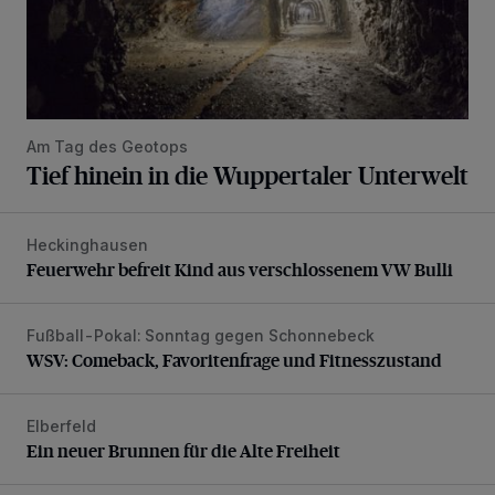
Am Tag des Geotops
Tief hinein in die Wuppertaler Unterwelt
Heckinghausen
Feuerwehr befreit Kind aus verschlossenem VW Bulli
Feuerwehr befreit Kind aus verschlossenem VW Bulli
Fußball-Pokal: Sonntag gegen Schonnebeck
WSV: Comeback, Favoritenfrage und Fitnesszustand
WSV: Comeback, Favoritenfrage und Fitnesszustand
Elberfeld
Ein neuer Brunnen für die Alte Freiheit
Ein neuer Brunnen für die Alte Freiheit