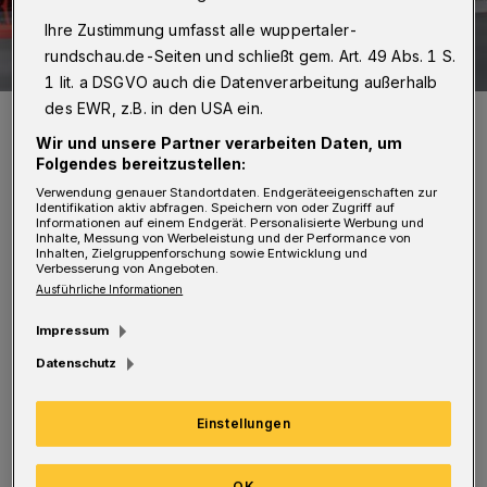
Ihre Zustimmung umfasst alle wuppertaler-
rundschau.de-Seiten und schließt gem. Art. 49 Abs. 1 S.
1 lit. a DSGVO auch die Datenverarbeitung außerhalb
des EWR, z.B. in den USA ein.
Symbolbild.
Foto: Christoph Petersen
Wir und unsere Partner verarbeiten Daten, um
Folgendes bereitzustellen:
Verwendung genauer Standortdaten. Endgeräteeigenschaften zur
Identifikation aktiv abfragen. Speichern von oder Zugriff auf
Informationen auf einem Endgerät. Personalisierte Werbung und
Inhalte, Messung von Werbeleistung und der Performance von
Inhalten, Zielgruppenforschung sowie Entwicklung und
E
Verbesserung von Angeboten.
inem Fußgänger waren gegen 17 Uhr im
Ausführliche Informationen
Bereich der Ladebühner Straße ein
Impressum
weißer Audi S5 und ein dunkles Fahrzeug
Datenschutz
aufgefallen, die mit hoher Geschwindigkeit
unterwegs waren. Nachdem die Autos aus
Einstellungen
seinem Sichtfeld verschwunden waren,
vernahm er einen Knall und entdeckte
OK