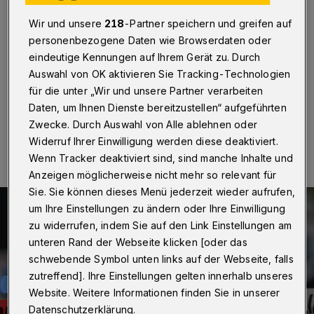
gestohlenem Audi S5
Wir und unsere
218
-Partner speichern und greifen auf
Ein mutmaßlich gestohlener Audi S5 ist am
personenbezogene Daten wie Browserdaten oder
Samstagnachmittag (25. Januar 2025) in Wuppertal-
eindeutige Kennungen auf Ihrem Gerät zu. Durch
Vohwinkel in einen Unfall verwickelt worden.
Auswahl von OK aktivieren Sie Tracking-Technologien
für die unter „Wir und unsere Partner verarbeiten
Daten, um Ihnen Dienste bereitzustellen“ aufgeführten
Zwecke. Durch Auswahl von Alle ablehnen oder
27.01.2025 , 12:52 Uhr
Eine Minute Lesezeit
Widerruf Ihrer Einwilligung werden diese deaktiviert.
Wenn Tracker deaktiviert sind, sind manche Inhalte und
Anzeigen möglicherweise nicht mehr so relevant für
Sie. Sie können dieses Menü jederzeit wieder aufrufen,
um Ihre Einstellungen zu ändern oder Ihre Einwilligung
zu widerrufen, indem Sie auf den Link Einstellungen am
unteren Rand der Webseite klicken [oder das
schwebende Symbol unten links auf der Webseite, falls
zutreffend]. Ihre Einstellungen gelten innerhalb unseres
Website. Weitere Informationen finden Sie in unserer
Datenschutzerklärung.