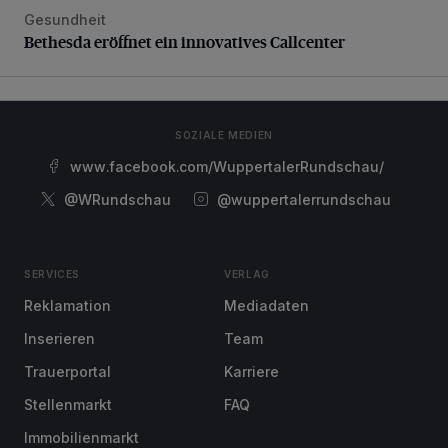
Gesundheit
Bethesda eröffnet ein innovatives Callcenter
Bethesda eröffnet ein innovatives Callcenter
SOZIALE MEDIEN
www.facebook.com/WuppertalerRundschau/
@WRundschau
@wuppertalerrundschau
SERVICES
VERLAG
Reklamation
Mediadaten
Inserieren
Team
Trauerportal
Karriere
Stellenmarkt
FAQ
Immobilienmarkt