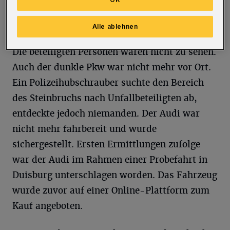
anschließend den beschädigten weißen Audi
S5 auf Höhe der Brücke des Kieswerks.
Alle ablehnen
Die beteiligten Personen waren nicht zu sehen.
Auch der dunkle Pkw war nicht mehr vor Ort.
Ein Polizeihubschrauber suchte den Bereich
des Steinbruchs nach Unfallbeteiligten ab,
entdeckte jedoch niemanden. Der Audi war
nicht mehr fahrbereit und wurde
sichergestellt. Ersten Ermittlungen zufolge
war der Audi im Rahmen einer Probefahrt in
Duisburg unterschlagen worden. Das Fahrzeug
wurde zuvor auf einer Online-Plattform zum
Kauf angeboten.