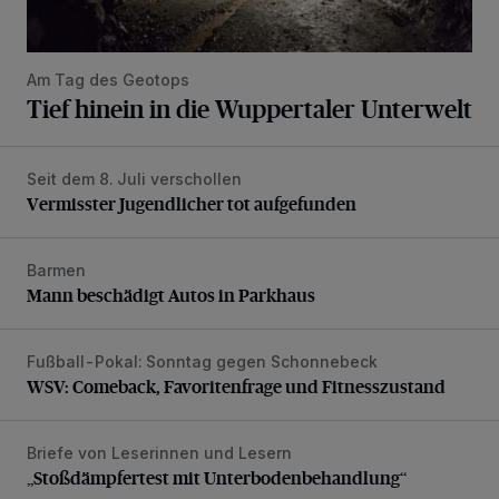
Am Tag des Geotops
Tief hinein in die Wuppertaler Unterwelt
Seit dem 8. Juli verschollen
Vermisster Jugendlicher tot aufgefunden
Vermisster Jugendlicher tot aufgefunden
Barmen
Mann beschädigt Autos in Parkhaus
Mann beschädigt Autos in Parkhaus
Fußball-Pokal: Sonntag gegen Schonnebeck
WSV: Comeback, Favoritenfrage und Fitnesszustand
WSV: Comeback, Favoritenfrage und Fitnesszustand
Briefe von Leserinnen und Lesern
„Stoßdämpfertest mit Unterbodenbehandlung“
„Stoßdämpfertest mit Unterbodenbehandlung“