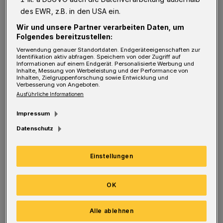
Schulter schauen, so verschiedene Techniken
des EWR, z.B. in den USA ein.
kennenlernen. Anschließend sind sie gefragt,
Wir und unsere Partner verarbeiten Daten, um
selbst kreativ zu werden. Projektleiterin Janine
Folgendes bereitzustellen:
Hanack: "Ziel ist es, durch die Begegnung mit
Verwendung genauer Standortdaten. Endgeräteeigenschaften zur
Identifikation aktiv abfragen. Speichern von oder Zugriff auf
unterschiedlichen künstlerischen Bereichen
Informationen auf einem Endgerät. Personalisierte Werbung und
Inhalte, Messung von Werbeleistung und der Performance von
das Interesse der Kinder für ihre Potenziale zu
Inhalten, Zielgruppenforschung sowie Entwicklung und
Verbesserung von Angeboten.
wecken."
Ausführliche Informationen
Impressum
Bestandteil der Projektwoche ist auch ein
Datenschutz
gemeinsames tägliches Mittagessen. Nach den
Herbstferien geht das von der Robert-Bosch-
Einstellungen
Stiftung geförderte Projekt übrigens im
wöchentlichen Rhythmus weiter: Jeweils
OK
freitags von 15.30 bis 17.30 Uhr können die
Nachwuchskünstler in den Räumen der
Alle ablehnen