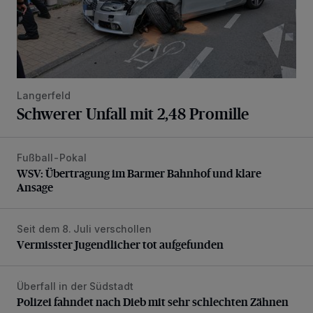
Langerfeld
Schwerer Unfall mit 2,48 Promille
Fußball-Pokal
WSV: Übertragung im Barmer Bahnhof und klare Ansage
WSV: Übertragung im Barmer Bahnhof und klare
Ansage
Seit dem 8. Juli verschollen
Vermisster Jugendlicher tot aufgefunden
Vermisster Jugendlicher tot aufgefunden
Überfall in der Südstadt
Polizei fahndet nach Dieb mit sehr schlechten Zähnen
Polizei fahndet nach Dieb mit sehr schlechten Zähnen