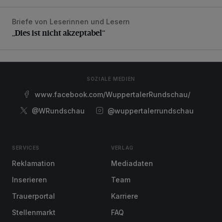
Briefe von Leserinnen und Lesern
„Dies ist nicht akzeptabel“
„Dies ist nicht akzeptabel“
SOZIALE MEDIEN
www.facebook.com/WuppertalerRundschau/
@WRundschau
@wuppertalerrundschau
SERVICES
VERLAG
Reklamation
Mediadaten
Inserieren
Team
Trauerportal
Karriere
Stellenmarkt
FAQ