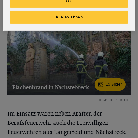
OK
nahmen einige Zeit in Anspruch.
(Bilder)
Alle ablehnen
19 Bilder
Flächenbrand in Nächstebreck
19 Bilder
Foto: Christoph Petersen
Im Einsatz waren neben Kräften der
Berufsfeuerwehr auch die Freiwilligen
Feuerwehren aus Langerfeld und Nächstreck.