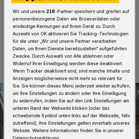
Flächenbrand in Waldgebiet
Wir und unsere
218
-Partner speichern und greifen auf
Wuppertal
·
Im Bereich Junkersbeck in Wuppertal-
personenbezogene Daten wie Browserdaten oder
Nächstebreck hat am Montagnachmittag (31. März
eindeutige Kennungen auf Ihrem Gerät zu. Durch
2025) eine bewaldete Fläche gebrannt.
Auswahl von OK aktivieren Sie Tracking-Technologien
für die unter „Wir und unsere Partner verarbeiten
Daten, um Ihnen Dienste bereitzustellen“ aufgeführten
31.03.2025 , 19:54 Uhr
Eine Minute Lesezeit
Zwecke. Durch Auswahl von Alle ablehnen oder
Widerruf Ihrer Einwilligung werden diese deaktiviert.
Wenn Tracker deaktiviert sind, sind manche Inhalte und
Anzeigen möglicherweise nicht mehr so relevant für
Sie. Sie können dieses Menü jederzeit wieder aufrufen,
um Ihre Einstellungen zu ändern oder Ihre Einwilligung
zu widerrufen, indem Sie auf den Link Einstellungen am
unteren Rand der Webseite klicken [oder das
schwebende Symbol unten links auf der Webseite, falls
zutreffend]. Ihre Einstellungen gelten innerhalb unseres
Website. Weitere Informationen finden Sie in unserer
Datenschutzerklärung.