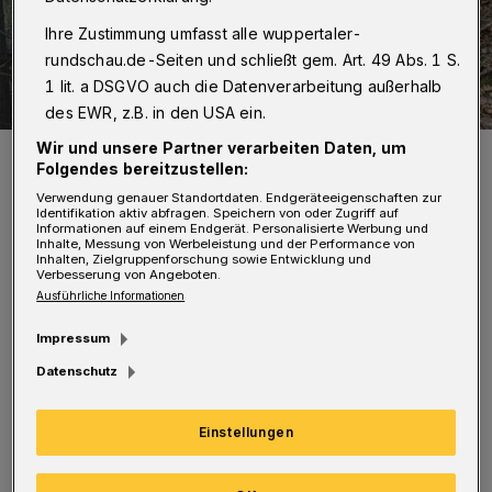
Ihre Zustimmung umfasst alle wuppertaler-
rundschau.de-Seiten und schließt gem. Art. 49 Abs. 1 S.
1 lit. a DSGVO auch die Datenverarbeitung außerhalb
des EWR, z.B. in den USA ein.
Wir und unsere Partner verarbeiten Daten, um
Die Feuerwehr bekam die Lage schnell in den Griff.
Folgendes bereitzustellen:
Foto: Christoph Petersen
Verwendung genauer Standortdaten. Endgeräteeigenschaften zur
Identifikation aktiv abfragen. Speichern von oder Zugriff auf
Informationen auf einem Endgerät. Personalisierte Werbung und
Inhalte, Messung von Werbeleistung und der Performance von
Inhalten, Zielgruppenforschung sowie Entwicklung und
Verbesserung von Angeboten.
Ausführliche Informationen
Die Feuerwehr war um 17:10 Uhr alarmiert
Impressum
worden. Sie rückte von zwei Seiten mit drei C-
Datenschutz
Rohren an, um zu verhindern, dass sich die
Flammen in der Hanglage ausbreiten konnten.
Einstellungen
Insgesamt war ein rund 50 Quadratmeter
großes Areal betroffen. Die Nachlöscharbeiten