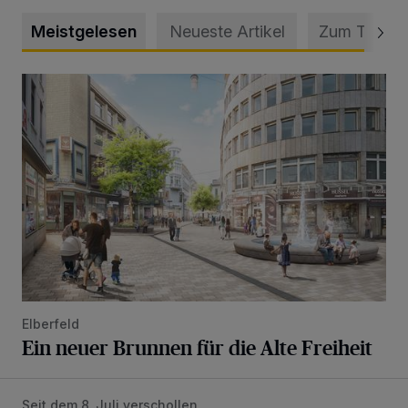
Meistgelesen
Neueste Artikel
Zum Thema
Ein neuer Brunnen für die Alte Freiheit
Elberfeld
Ein neuer Brunnen für die Alte Freiheit
Seit dem 8. Juli verschollen
Vermisster Jugendlicher tot aufgefunden