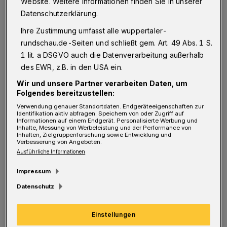
Website. Weitere Informationen finden Sie in unserer
und Neue Effizienz gründen eine Plattform für
Datenschutzerklärung.
Menschen, die gesellschaftliche
Ihre Zustimmung umfasst alle wuppertaler-
Veränderungsprozesse in Städten gestalten,
rundschau.de-Seiten und schließt gem. Art. 49 Abs. 1 S.
1 lit. a DSGVO auch die Datenverarbeitung außerhalb
erforschen, vermitteln und erleben. Hier
des EWR, z.B. in den USA ein.
werden Veranstaltungen und Projekte
Wir und unsere Partner verarbeiten Daten, um
angekündigt, begleitet und die Ergebnisse
Folgendes bereitzustellen:
sichtbar gemacht. Hier können Akteure ihre
Verwendung genauer Standortdaten. Endgeräteeigenschaften zur
Identifikation aktiv abfragen. Speichern von oder Zugriff auf
Erfahrungen teilen und aus denen anderer
Informationen auf einem Endgerät. Personalisierte Werbung und
Inhalte, Messung von Werbeleistung und der Performance von
lernen.
Inhalten, Zielgruppenforschung sowie Entwicklung und
Verbesserung von Angeboten.
Ausführliche Informationen
Wie das geht? Das erklären die Initiatoren bei
Impressum
der Auftaktveranstaltung am Mittwoch (18.
Datenschutz
Mai 2016) ab 19 Uhr im Café Hutmacher im
Bahnhof Mirke (Mirker Straße 48). Alle
Einstellungen
Interessierten sind herzlich eingeladen, den