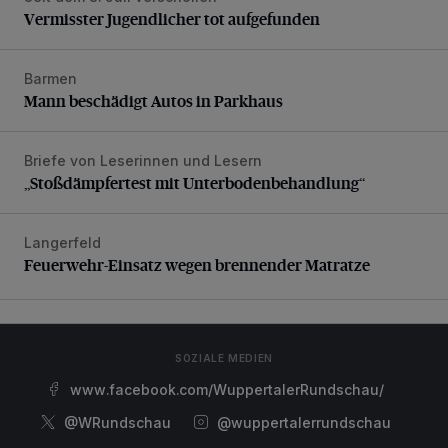
Vermisster Jugendlicher tot aufgefunden
Barmen
Mann beschädigt Autos in Parkhaus
Mann beschädigt Autos in Parkhaus
Briefe von Leserinnen und Lesern
„Stoßdämpfertest mit Unterbodenbehandlung“
„Stoßdämpfertest mit Unterbodenbehandlung“
Langerfeld
Feuerwehr-Einsatz wegen brennender Matratze
Feuerwehr-Einsatz wegen brennender Matratze
SOZIALE MEDIEN
www.facebook.com/WuppertalerRundschau/
@WRundschau
@wuppertalerrundschau