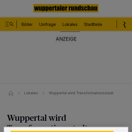
Bilder
Umfrage
Lokales
Stadtteile
Sport
Le
Lokales
Wuppertal wird Transformationsstadt
Wuppertal wird
Transformationsstadt