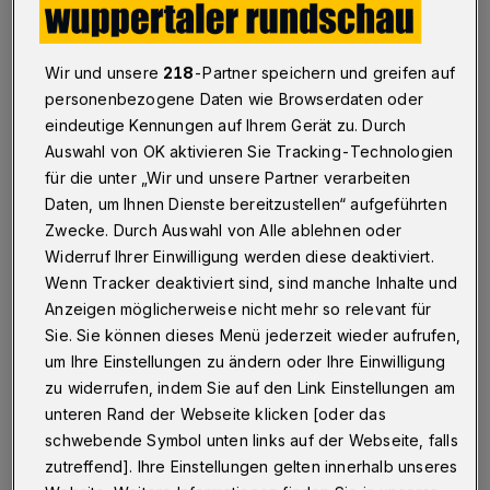
Wuppertal
·
Transformation bedeutet Wandel: mehr
Nachhaltigkeit, mehr Gerechtigkeit, mehr
Wir und unsere
218
-Partner speichern und greifen auf
Lebensqualität. Menschen engagieren sich, weil sie
personenbezogene Daten wie Browserdaten oder
diesen Wandel wollen. Wo fangen sie an? — Vor der
eindeutige Kennungen auf Ihrem Gerät zu. Durch
eigenen Haustür, in ihren Quartieren und Städten.
Auswahl von OK aktivieren Sie Tracking-Technologien
für die unter „Wir und unsere Partner verarbeiten
Daten, um Ihnen Dienste bereitzustellen“ aufgeführten
13.05.2016 , 18:55 Uhr
Eine Minute Lesezeit
Zwecke. Durch Auswahl von Alle ablehnen oder
Widerruf Ihrer Einwilligung werden diese deaktiviert.
Wenn Tracker deaktiviert sind, sind manche Inhalte und
Anzeigen möglicherweise nicht mehr so relevant für
Sie. Sie können dieses Menü jederzeit wieder aufrufen,
um Ihre Einstellungen zu ändern oder Ihre Einwilligung
zu widerrufen, indem Sie auf den Link Einstellungen am
D
unteren Rand der Webseite klicken [oder das
eshalb: Transformationsstadt.
schwebende Symbol unten links auf der Webseite, falls
zutreffend]. Ihre Einstellungen gelten innerhalb unseres
Wuppertal Institut, TransZent, Utopiastadt