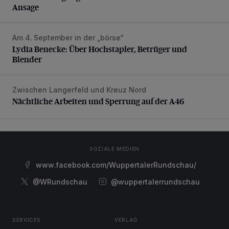
Ansage
Am 4. September in der „börse“
Lydia Benecke: Über Hochstapler, Betrüger und Blender
Lydia Benecke: Über Hochstapler, Betrüger und
Blender
Zwischen Langerfeld und Kreuz Nord
Nächtliche Arbeiten und Sperrung auf der A46
Nächtliche Arbeiten und Sperrung auf der A46
SOZIALE MEDIEN
www.facebook.com/WuppertalerRundschau/
@WRundschau
@wuppertalerrundschau
SERVICES
VERLAG