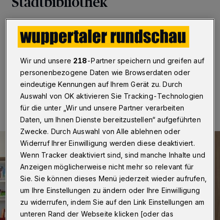
Stadtbibliothek
Wuppertal
·
Der Wuppertaler Peter-Hammer-Verlag
und die Stadtbibliothek setzten ihre Zusammenarbeit
fort und bauen sie aus.
Wir und unsere
218
-Partner speichern und greifen auf
personenbezogene Daten wie Browserdaten oder
eindeutige Kennungen auf Ihrem Gerät zu. Durch
02.08.2024 , 15:39 Uhr
Eine Minute Lesezeit
Auswahl von OK aktivieren Sie Tracking-Technologien
für die unter „Wir und unsere Partner verarbeiten
Daten, um Ihnen Dienste bereitzustellen“ aufgeführten
Zwecke. Durch Auswahl von Alle ablehnen oder
Widerruf Ihrer Einwilligung werden diese deaktiviert.
Wenn Tracker deaktiviert sind, sind manche Inhalte und
Anzeigen möglicherweise nicht mehr so relevant für
Sie. Sie können dieses Menü jederzeit wieder aufrufen,
um Ihre Einstellungen zu ändern oder Ihre Einwilligung
zu widerrufen, indem Sie auf den Link Einstellungen am
unteren Rand der Webseite klicken [oder das