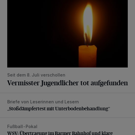
Seit dem 8. Juli verschollen
Vermisster Jugendlicher tot aufgefunden
Briefe von Leserinnen und Lesern
„Stoßdämpfertest mit Unterbodenbehandlung“
„Stoßdämpfertest mit Unterbodenbehandlung“
Fußball-Pokal
WSV: Übertragung im Barmer Bahnhof und klare Ansage
WSV: Übertragung im Barmer Bahnhof und klare