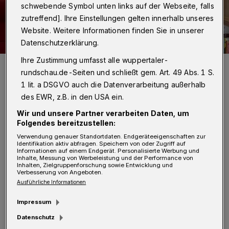
schwebende Symbol unten links auf der Webseite, falls
zutreffend]. Ihre Einstellungen gelten innerhalb unseres
Website. Weitere Informationen finden Sie in unserer
Datenschutzerklärung.
Ihre Zustimmung umfasst alle wuppertaler-
Moritz Klein (Leiter des Peter-Hammer-Verlags) und Karin Röhrich
(Direktorin der Stadtbibliothek).
rundschau.de-Seiten und schließt gem. Art. 49 Abs. 1 S.
Foto: Stadt Wuppertal
1 lit. a DSGVO auch die Datenverarbeitung außerhalb
des EWR, z.B. in den USA ein.
Wir und unsere Partner verarbeiten Daten, um
Folgendes bereitzustellen:
Verwendung genauer Standortdaten. Endgeräteeigenschaften zur
I
Identifikation aktiv abfragen. Speichern von oder Zugriff auf
n Wuppertal passieren die unglaublichsten
Informationen auf einem Endgerät. Personalisierte Werbung und
Inhalte, Messung von Werbeleistung und der Performance von
Geschichten. Da springt auch ein Elefant
Inhalten, Zielgruppenforschung sowie Entwicklung und
Verbesserung von Angeboten.
aus der Schwebebahn. Kein Wunder also, dass
Ausführliche Informationen
die Stadt ein besonders guter Ort ist für
Impressum
Kinderbücher. Bunte Monster, schlaue Tiere
Datenschutz
und allerhand andere liebenswert sonderbare