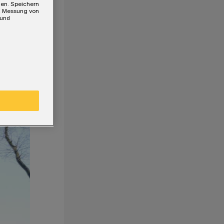
gen. Speichern
e, Messung von
 und