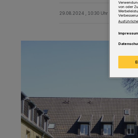
Verwendung
von oder Zu
Werbeleist
29.08.2024 , 10:30 Uhr
Eine Minute 
Verbesseru
Ausführliche
Impressu
Datenschu
E