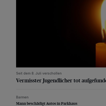
Seit dem 8. Juli verschollen
Vermisster Jugendlicher tot aufgefund
Barmen
Mann beschädigt Autos in Parkhaus
Mann beschädigt Autos in Parkhaus