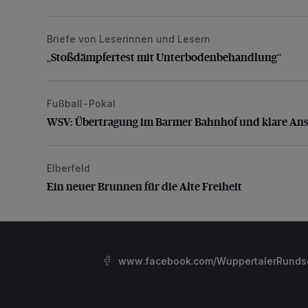
Briefe von Leserinnen und Lesern
„Stoßdämpfertest mit Unterbodenbehandlung“
„Stoßdämpfertest mit Unterbodenbehandlung“
Fußball-Pokal
WSV: Übertragung im Barmer Bahnhof und klare An
WSV: Übertragung im Barmer Bahnhof und klare An
Elberfeld
Ein neuer Brunnen für die Alte Freiheit
Ein neuer Brunnen für die Alte Freiheit
www.facebook.com/WuppertalerRunds