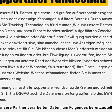
unsere
218
-Partner speichern und greifen auf personenbezogen
aten oder eindeutige Kennungen auf Ihrem Gerät zu. Durch Ausw
n zur Zukunft der Wuppertaler KiHo
n Sie Tracking-Technologien für die unter „Wir und unsere Partne
en Daten, um Ihnen Dienste bereitzustellen“ aufgeführten Zwecke
on Alle ablehnen oder Widerruf Ihrer Einwilligung werden diese de
cker deaktiviert sind, sind manche Inhalte und Anzeigen möglich
ffen zur Zukunft
r so relevant für Sie. Sie können dieses Menü jederzeit wieder au
tellungen zu ändern oder Ihre Einwilligung zu widerrufen, indem Si
stellungen am unteren Rand der Webseite klicken [oder das schw
aler KiHo
ten links auf der Webseite, falls zutreffend]. Ihre Einstellungen g
 unseres Website. Weitere Informationen finden Sie in unserer
utzerklärung.
iHo Wuppertal“ lädt zu seinem nächsten
immung umfasst alle wuppertaler-rundschau.de-Seiten und schließt
ontag (2. September ab 19:30 Uhr in der
 S. 1 lit. a DSGVO auch die Datenverarbeitung außerhalb des EWR, 
saal 3) auf dem Heiligen Berg statt.
ein.
unsere Partner verarbeiten Daten, um Folgendes bereitzustell