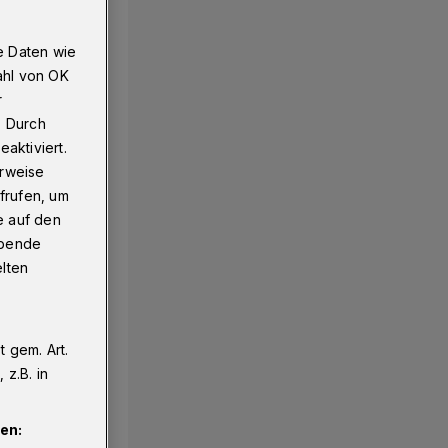
e Daten wie
ahl von OK
r
. Durch
aktiviert.
erweise
frufen, um
e auf den
ebende
elten
 gem. Art.
z.B. in
en: