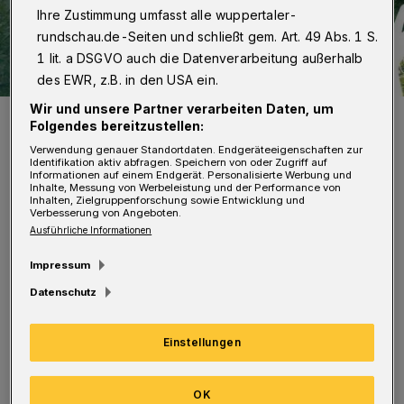
Ihre Zustimmung umfasst alle wuppertaler-
rundschau.de-Seiten und schließt gem. Art. 49 Abs. 1 S.
1 lit. a DSGVO auch die Datenverarbeitung außerhalb
des EWR, z.B. in den USA ein.
Wir und unsere Partner verarbeiten Daten, um
Das Logo zur Aktion.
Folgendes bereitzustellen:
Foto: Stadt Wuppertal
Verwendung genauer Standortdaten. Endgeräteeigenschaften zur
Identifikation aktiv abfragen. Speichern von oder Zugriff auf
Informationen auf einem Endgerät. Personalisierte Werbung und
Inhalte, Messung von Werbeleistung und der Performance von
Inhalten, Zielgruppenforschung sowie Entwicklung und
Verbesserung von Angeboten.
Ausführliche Informationen
I
n diesem Jahr stehen 210.000 Euro für
Impressum
gemeinwohlorientierte Projekte zur
Datenschutz
Verfügung. Die Stadt stellt 100.000 Euro aus
der Stadtkasse bereit. Partner wie die
Einstellungen
Gemeinschaftsstiftung für Wuppertal sowie
die Firmen KNIPEX und BARMER steuern
OK