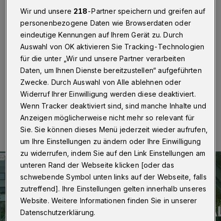
Monatsende
Wir und unsere
218
-Partner speichern und greifen auf
personenbezogene Daten wie Browserdaten oder
Wuppertal
·
Wuppertalerinnen und Wuppertaler
eindeutige Kennungen auf Ihrem Gerät zu. Durch
können sich seit dem 4. März 2025 für das
Bürgerinnen- und Bürgerbudget bewerben. Die
Auswahl von OK aktivieren Sie Tracking-Technologien
Anmeldefrist ist nun bis zum Monatsende verlängert
für die unter „Wir und unsere Partner verarbeiten
worden.
Daten, um Ihnen Dienste bereitzustellen“ aufgeführten
Zwecke. Durch Auswahl von Alle ablehnen oder
Widerruf Ihrer Einwilligung werden diese deaktiviert.
Wenn Tracker deaktiviert sind, sind manche Inhalte und
24.03.2025 , 15:46 Uhr
Eine Minute Lesezeit
Anzeigen möglicherweise nicht mehr so relevant für
Sie. Sie können dieses Menü jederzeit wieder aufrufen,
um Ihre Einstellungen zu ändern oder Ihre Einwilligung
zu widerrufen, indem Sie auf den Link Einstellungen am
unteren Rand der Webseite klicken [oder das
schwebende Symbol unten links auf der Webseite, falls
zutreffend]. Ihre Einstellungen gelten innerhalb unseres
Website. Weitere Informationen finden Sie in unserer
Datenschutzerklärung.