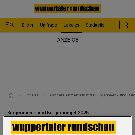
Bilder
Umfrage
Lokales
Stadtteile
Sport
Le
Lokales
Längere Anmeldefrist für Bürgerinnen- und Bü
Bürgerinnen- und Bürgerbudget 2025
Anmeldefrist nun bis zum