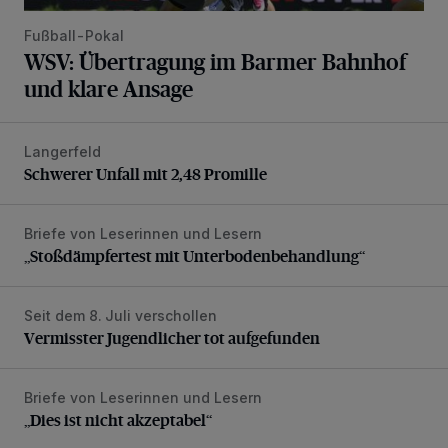
Fußball-Pokal
WSV: Übertragung im Barmer Bahnhof
und klare Ansage
Langerfeld
Schwerer Unfall mit 2,48 Promille
Schwerer Unfall mit 2,48 Promille
Briefe von Leserinnen und Lesern
„Stoßdämpfertest mit Unterbodenbehandlung“
„Stoßdämpfertest mit Unterbodenbehandlung“
Seit dem 8. Juli verschollen
Vermisster Jugendlicher tot aufgefunden
Vermisster Jugendlicher tot aufgefunden
Briefe von Leserinnen und Lesern
„Dies ist nicht akzeptabel“
„Dies ist nicht akzeptabel“