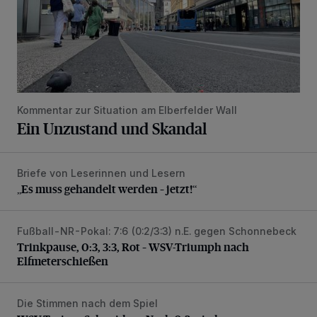
Kommentar zur Situation am Elberfelder Wall
Ein Unzustand und Skandal
Briefe von Leserinnen und Lesern
„Es muss gehandelt werden – jetzt!“
„Es muss gehandelt werden – jetzt!“
Fußball-NR-Pokal: 7:6 (0:2/3:3) n.E. gegen Schonnebeck
Trinkpause, 0:3, 3:3, Rot – WSV-Triumph nach Elfmetersc
Trinkpause, 0:3, 3:3, Rot – WSV-Triumph nach
Elfmeterschießen
Die Stimmen nach dem Spiel
WSV-Trainer Schneider: „Nach 0:3 wieder aufgestanden“