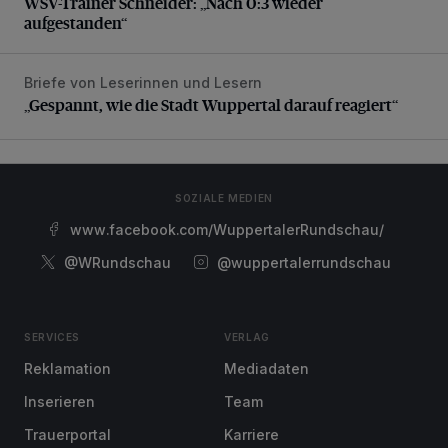
WSV-Trainer Schneider: „Nach 0:3 wieder
aufgestanden“
Briefe von Leserinnen und Lesern
„Gespannt, wie die Stadt Wuppertal darauf reagiert“
„Gespannt, wie die Stadt Wuppertal darauf reagiert“
SOZIALE MEDIEN
www.facebook.com/WuppertalerRundschau/
@WRundschau
@wuppertalerrundschau
SERVICES
VERLAG
Reklamation
Mediadaten
Inserieren
Team
Trauerportal
Karriere