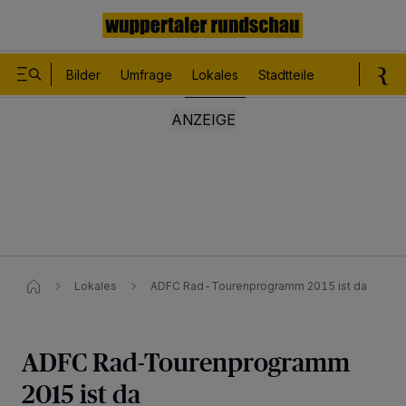
Bilder
Umfrage
Lokales
Stadtteile
Sport
Le
Lokales
ADFC Rad-Tourenprogramm 2015 ist da
ADFC Rad-Tourenprogramm
2015 ist da