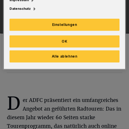
Datenschutz
Einstellungen
Eine kleine Auswahl der aktuellen ADFC-Touren: Zur
OK
Obstbaumblüte durch das Tal der Wupper, Türme in Wuppertal,
Talsperren-Touren, Angerbachtal, Fototouren über die
Nordbahntrasse oder auch Touren zu den Bergischen
Alle ablehnen
Heideterrassen.
Foto: ADFC
D
er ADFC präsentiert ein umfangreiches
Angebot an geführten Radtouren: Das in
diesem Jahr wieder 60 Seiten starke
Tourenprogramm, das natürlich auch online