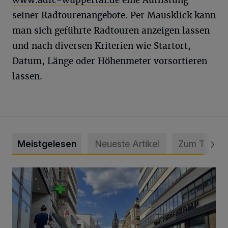
www.adfc-wuppertal.de
eine Auflistung
seiner Radtourenangebote. Per Mausklick kann
man sich geführte Radtouren anzeigen lassen
und nach diversen Kriterien wie Startort,
Datum, Länge oder Höhenmeter vorsortieren
lassen.
Meistgelesen
Neueste Artikel
Zum Thema
Ein Unzustand und Skandal