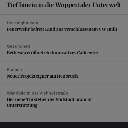
Tief hinein in die Wuppertaler Unterwelt
Heckinghausen
Feuerwehr befreit Kind aus verschlossenem VW Bulli
Feuerwehr befreit Kind aus verschlossenem VW Bulli
Gesundheit
Bethesda eröffnet ein innovatives Callcenter
Bethesda eröffnet ein innovatives Callcenter
Barmen
Neuer Projekteigner am Heubruch
Neuer Projekteigner am Heubruch
Wandbild in der Viehhofstraße
Der neue Türsteher der Südstadt braucht Unterstützung
Der neue Türsteher der Südstadt braucht
Unterstützung