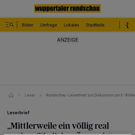
Bilder
Umfrage
Lokales
Stadtteile
Sport
Le
Leser
Rundschau-Leserbrief zur Diskussion um E-Roller
Leserbrief
„Mittlerweile ein völlig real