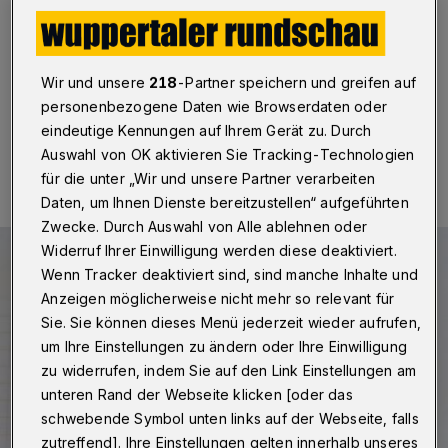
auch gefährliches Ärgernis“
Wuppertal
·
Betr.: Diskussion um E-Roller in Wuppertal
Wir und unsere
218
-Partner speichern und greifen auf
personenbezogene Daten wie Browserdaten oder
eindeutige Kennungen auf Ihrem Gerät zu. Durch
28.06.2024 , 08:30 Uhr
Eine Minute Lesezeit
Auswahl von OK aktivieren Sie Tracking-Technologien
für die unter „Wir und unsere Partner verarbeiten
Daten, um Ihnen Dienste bereitzustellen“ aufgeführten
Zwecke. Durch Auswahl von Alle ablehnen oder
Widerruf Ihrer Einwilligung werden diese deaktiviert.
Wenn Tracker deaktiviert sind, sind manche Inhalte und
Anzeigen möglicherweise nicht mehr so relevant für
Sie. Sie können dieses Menü jederzeit wieder aufrufen,
um Ihre Einstellungen zu ändern oder Ihre Einwilligung
zu widerrufen, indem Sie auf den Link Einstellungen am
unteren Rand der Webseite klicken [oder das
schwebende Symbol unten links auf der Webseite, falls
zutreffend]. Ihre Einstellungen gelten innerhalb unseres