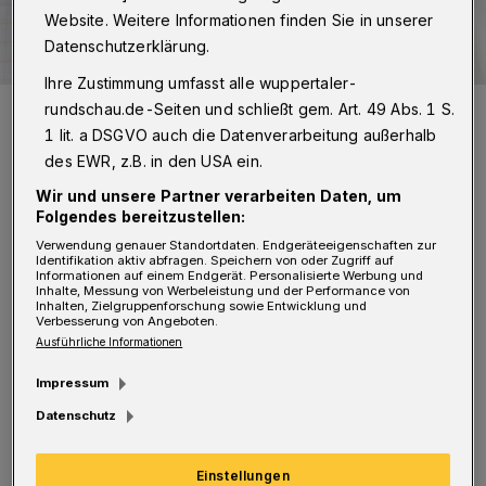
Website. Weitere Informationen finden Sie in unserer
Datenschutzerklärung.
Ihre Zustimmung umfasst alle wuppertaler-
Symbolbild.
rundschau.de-Seiten und schließt gem. Art. 49 Abs. 1 S.
Foto: Rundschau
1 lit. a DSGVO auch die Datenverarbeitung außerhalb
des EWR, z.B. in den USA ein.
Wir und unsere Partner verarbeiten Daten, um
Folgendes bereitzustellen:
Verwendung genauer Standortdaten. Endgeräteeigenschaften zur
I
Identifikation aktiv abfragen. Speichern von oder Zugriff auf
ch stehe dem Thema neue Mobilität nach
Informationen auf einem Endgerät. Personalisierte Werbung und
Inhalte, Messung von Werbeleistung und der Performance von
wie vor offen gegenüber, jedoch konnte
Inhalten, Zielgruppenforschung sowie Entwicklung und
Verbesserung von Angeboten.
auch ich entlang der Talsohle kürzlich drei (!)
Ausführliche Informationen
deutlich unter Sechzehnjährige auf einem
Impressum
Scooter fahren sehen. Mit ein wenig Phantasie
Datenschutz
und körperlichem Geschick passen
wahrscheinlich auch vier. Ähnliches erlebe ich
Einstellungen