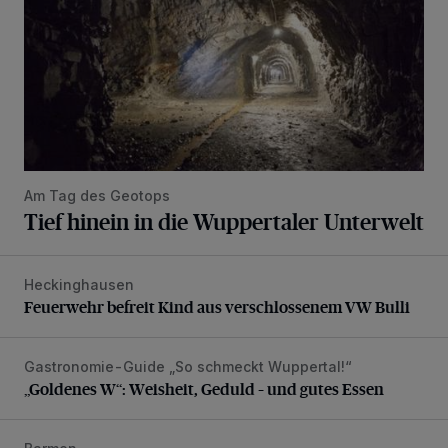
Am Tag des Geotops
Tief hinein in die Wuppertaler Unterwelt
Heckinghausen
Feuerwehr befreit Kind aus verschlossenem VW Bulli
Feuerwehr befreit Kind aus verschlossenem VW Bulli
Gastronomie-Guide „So schmeckt Wuppertal!“
„Goldenes W“: Weisheit, Geduld – und gutes Essen
„Goldenes W“: Weisheit, Geduld – und gutes Essen