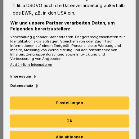
1 lit. a DSGVO auch die Datenverarbeitung außerhalb
des EWR, z.B. in den USA ein.
Wir und unsere Partner verarbeiten Daten, um
Folgendes bereitzustellen:
Verwendung genauer Standortdaten. Endgeräteeigenschaften zur
Der Verlauf der Corona-Fälle in Wuppertal.
Identifikation aktiv abfragen. Speichern von oder Zugriff auf
Informationen auf einem Endgerät. Personalisierte Werbung und
Foto: WR
Inhalte, Messung von Werbeleistung und der Performance von
Inhalten, Zielgruppenforschung sowie Entwicklung und
Verbesserung von Angeboten.
Ausführliche Informationen
Impressum
Datenschutz
Aktuell befinden sich 2.753 Menschen in
Quarantäne. Davon sind 2.513 Infizierte
Einstellungen
(Hinweis: In einigen Fällen, z B. während
einer Isolierung im Krankenhaus, wird keine
OK
Quarantäne angeordnet), acht
Haushaltsangehörige sowie 226 sonstige
Alle ablehnen