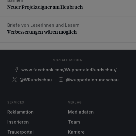
Barmen
Neuer Projekteigner am Heubruch
Neuer Projekteigner am Heubruch
Briefe von Leserinnen und Lesern
Verbesserungen wären möglich
Verbesserungen wären möglich
SOZIALE MEDIEN
www.facebook.com/WuppertalerRundschau/
@WRundschau
@wuppertalerrundschau
SERVICES
VERLAG
Reklamation
Mediadaten
Inserieren
Team
Trauerportal
Karriere