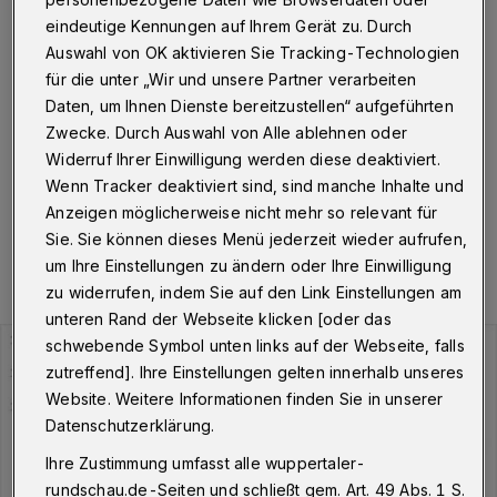
Wuppertal
·
Am Montag (25. April 2022) um 10.04
eindeutige Kennungen auf Ihrem Gerät zu. Durch
Uhr hat die Stadt Wuppertal insgesamt 3.374
Auswahl von OK aktivieren Sie Tracking-Technologien
Personen gemeldet, die aktuell mit dem Corona-Virus
für die unter „Wir und unsere Partner verarbeiten
infiziert sind. Der Inzidenzwert liegt bei 666,48, die Zahl
Daten, um Ihnen Dienste bereitzustellen“ aufgeführten
der Neuinfektionen in den vergangenen sieben Tagen
bei 2.366.
Zwecke. Durch Auswahl von Alle ablehnen oder
Widerruf Ihrer Einwilligung werden diese deaktiviert.
Wenn Tracker deaktiviert sind, sind manche Inhalte und
Anzeigen möglicherweise nicht mehr so relevant für
25.04.2022 , 10:43 Uhr
Eine Minute Lesezeit
Sie. Sie können dieses Menü jederzeit wieder aufrufen,
um Ihre Einstellungen zu ändern oder Ihre Einwilligung
zu widerrufen, indem Sie auf den Link Einstellungen am
unteren Rand der Webseite klicken [oder das
schwebende Symbol unten links auf der Webseite, falls
zutreffend]. Ihre Einstellungen gelten innerhalb unseres
Website. Weitere Informationen finden Sie in unserer
Datenschutzerklärung.
Ihre Zustimmung umfasst alle wuppertaler-
rundschau.de-Seiten und schließt gem. Art. 49 Abs. 1 S.