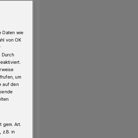
e Daten wie
ahl von OK
r
. Durch
aktiviert.
erweise
frufen, um
e auf den
ebende
elten
 gem. Art.
z.B. in