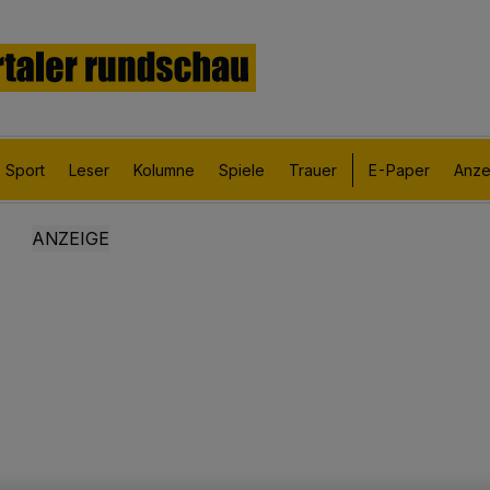
Sport
Leser
Kolumne
Spiele
Trauer
E-Paper
Anze