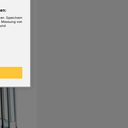
en:
gen. Speichern
e, Messung von
 und