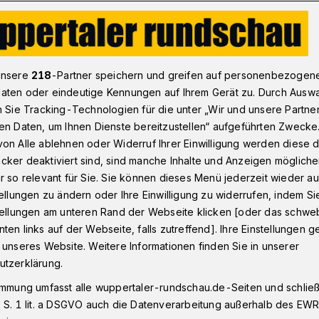
n Wuppertal: „… und vergiss nicht …“
unsere
218
-Partner speichern und greifen auf personenbezogen
aten oder eindeutige Kennungen auf Ihrem Gerät zu. Durch Ausw
n Sie Tracking-Technologien für die unter „Wir und unsere Partne
en Daten, um Ihnen Dienste bereitzustellen“ aufgeführten Zwecke
t: „… und vergiss
on Alle ablehnen oder Widerruf Ihrer Einwilligung werden diese de
cker deaktiviert sind, sind manche Inhalte und Anzeigen möglich
r so relevant für Sie. Sie können dieses Menü jederzeit wieder au
tellungen zu ändern oder Ihre Einwilligung zu widerrufen, indem Si
stellungen am unteren Rand der Webseite klicken [oder das schw
ten links auf der Webseite, falls zutreffend]. Ihre Einstellungen g
nderen Konzert erinnern der jüdisch-
 unseres Website. Weitere Informationen finden Sie in unserer
chatz und Kantor Thorsten Pech an die
utzerklärung.
nslagers Auschwitz vor 80 Jahren. Es
immung umfasst alle wuppertaler-rundschau.de-Seiten und schließt
nuar 2025) um 16 Uhr in der
 S. 1 lit. a DSGVO auch die Datenverarbeitung außerhalb des EWR, 
 15). Der Eintritt ist frei, um Spenden am