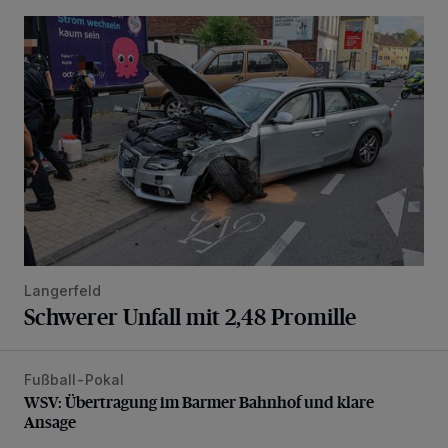
Schwerer Unfall mit 2,48 Promille
Langerfeld
Schwerer Unfall mit 2,48 Promille
Fußball-Pokal
WSV: Übertragung im Barmer Bahnhof und klare Ansage
WSV: Übertragung im Barmer Bahnhof und klare
Ansage