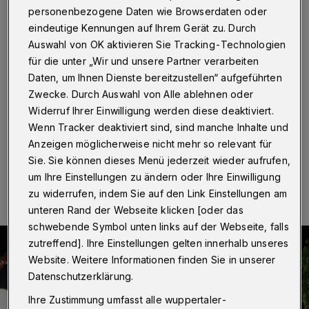
A46
personenbezogene Daten wie Browserdaten oder
eindeutige Kennungen auf Ihrem Gerät zu. Durch
Wuppertal
·
Die „Straßen.NRW“-
Auswahl von OK aktivieren Sie Tracking-Technologien
Regionalniederlassung Ruhr ändert ab Donnerstag (3.
für die unter „Wir und unsere Partner verarbeiten
September 2020) nachts die
Baustellenverkehrsführung für den sechsstreifigen
Daten, um Ihnen Dienste bereitzustellen“ aufgeführten
A46-Ausbau zwischen den Anschlussstellen Haan-
Zwecke. Durch Auswahl von Alle ablehnen oder
Ost und dem Sonnborner Kreuz.
Widerruf Ihrer Einwilligung werden diese deaktiviert.
Wenn Tracker deaktiviert sind, sind manche Inhalte und
Anzeigen möglicherweise nicht mehr so relevant für
Sie. Sie können dieses Menü jederzeit wieder aufrufen,
03.09.2020 , 07:00 Uhr
Eine Minute Lesezeit
um Ihre Einstellungen zu ändern oder Ihre Einwilligung
zu widerrufen, indem Sie auf den Link Einstellungen am
unteren Rand der Webseite klicken [oder das
schwebende Symbol unten links auf der Webseite, falls
zutreffend]. Ihre Einstellungen gelten innerhalb unseres
Website. Weitere Informationen finden Sie in unserer
Datenschutzerklärung.
Ihre Zustimmung umfasst alle wuppertaler-