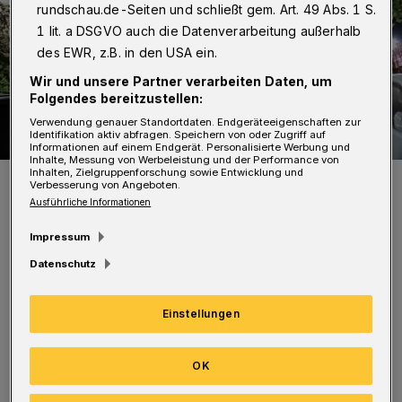
rundschau.de-Seiten und schließt gem. Art. 49 Abs. 1 S.
1 lit. a DSGVO auch die Datenverarbeitung außerhalb
des EWR, z.B. in den USA ein.
Wir und unsere Partner verarbeiten Daten, um
Folgendes bereitzustellen:
Verwendung genauer Standortdaten. Endgeräteeigenschaften zur
Identifikation aktiv abfragen. Speichern von oder Zugriff auf
Informationen auf einem Endgerät. Personalisierte Werbung und
Inhalte, Messung von Werbeleistung und der Performance von
Inhalten, Zielgruppenforschung sowie Entwicklung und
Die Brückenbauarbeiten am Westring – Bild aus dem April 2020.
Verbesserung von Angeboten.
Foto: Christoph Petersen
Ausführliche Informationen
Impressum
Datenschutz
Dafür werden zwei Mittelstreifenüberfahrten
Einstellungen
gebaut und die Fahrbahn neu markiert.
Deshalb ist auf der A46 dort zu folgenden
OK
Zeiten nur eine Spur pro Fahrtrichtung frei: