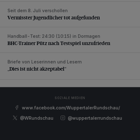
Seit dem 8. Juli verschollen
Vermisster Jugendlicher tot aufgefunden
Vermisster Jugendlicher tot aufgefunden
Handball-Test: 24:30 (10:15) in Dormagen
BHC-Trainer Pütz nach Testspiel unzufrieden
BHC-Trainer Pütz nach Testspiel unzufrieden
Briefe von Leserinnen und Lesern
„Dies ist nicht akzeptabel“
„Dies ist nicht akzeptabel“
SOZIALE MEDIEN
www.facebook.com/WuppertalerRundschau/
@WRundschau
@wuppertalerrundschau