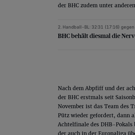
der BHC zudem unter anderem
2. Handball-BL: 32:31 (17:16) gege
BHC behält diesmal die Nerven und 
BHC behält diesmal die Nerv
Nach dem Abpfiff und der ach
der BHC erstmals seit Saison
November ist das Team des T
Pütz wieder gefordert, dann a
Achtelfinale des DHB-Pokals
der auch in der Europaliga 