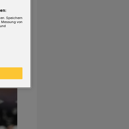
en:
gen. Speichern
e, Messung von
 und