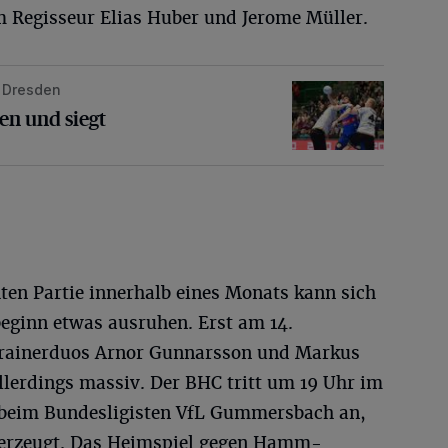
 Regisseur Elias Huber und Jerome Müller.
n Dresden
siegt
en und siegt
ten Partie innerhalb eines Monats kann sich
beginn etwas ausruhen. Erst am 14.
rainerduos Arnor Gunnarsson und Markus
llerdings massiv. Der BHC tritt um 19 Uhr im
 beim Bundesligisten VfL Gummersbach an,
überzeugt. Das Heimspiel gegen Hamm-