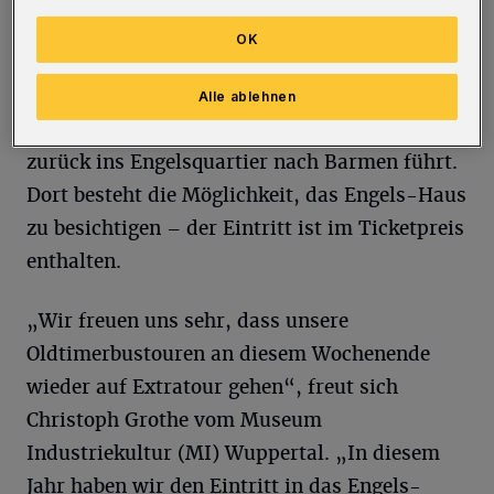
das mit einer Führung besichtigt wird.
OK
Anschließend führt die Tour durch das Briller
Viertel mit seinen prächtigen
Alle ablehnen
Gründerzeitvillen, bevor sie entlang der B7
zurück ins Engelsquartier nach Barmen führt.
Dort besteht die Möglichkeit, das Engels-Haus
zu besichtigen – der Eintritt ist im Ticketpreis
enthalten.
„Wir freuen uns sehr, dass unsere
Oldtimerbustouren an diesem Wochenende
wieder auf Extratour gehen“, freut sich
Christoph Grothe vom Museum
Industriekultur (MI) Wuppertal. „In diesem
Jahr haben wir den Eintritt in das Engels-