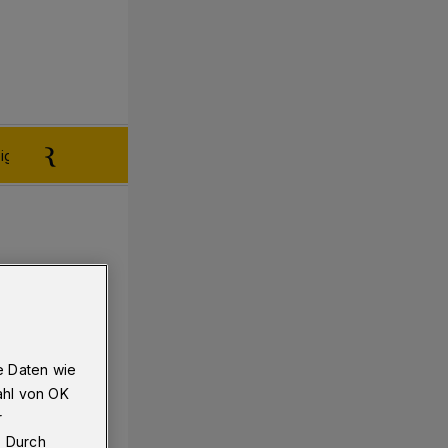
igen aufgeben
Reklamation
e Daten wie
ahl von OK
r
. Durch