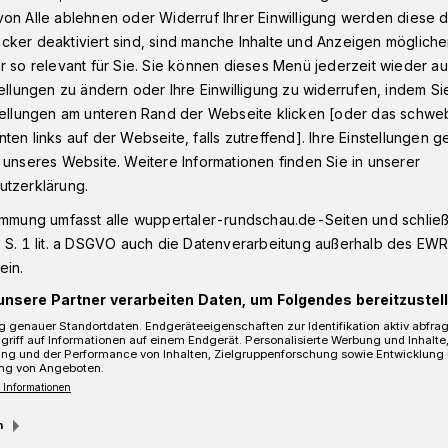
on Alle ablehnen oder Widerruf Ihrer Einwilligung werden diese de
cker deaktiviert sind, sind manche Inhalte und Anzeigen möglich
r so relevant für Sie. Sie können dieses Menü jederzeit wieder au
19: Eine große Sause auf der Wuppertaler Talachse
tellungen zu ändern oder Ihre Einwilligung zu widerrufen, indem Si
stellungen am unteren Rand der Webseite klicken [oder das schw
ten links auf der Webseite, falls zutreffend]. Ihre Einstellungen g
 unseres Website. Weitere Informationen finden Sie in unserer
ine große Sause auf der
utzerklärung.
immung umfasst alle wuppertaler-rundschau.de-Seiten und schließt
 S. 1 lit. a DSGVO auch die Datenverarbeitung außerhalb des EWR, 
ein.
unsere Partner verarbeiten Daten, um Folgendes bereitzustell
 genauer Standortdaten. Endgeräteeigenschaften zur Identifikation aktiv abfra
griff auf Informationen auf einem Endgerät. Personalisierte Werbung und Inhalt
ung und der Performance von Inhalten, Zielgruppenforschung sowie Entwicklung
ng von Angeboten.
 Informationen
m