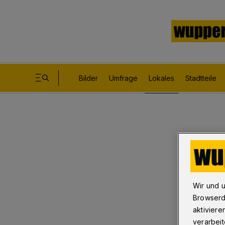
Bilder
Umfrage
Lokales
Stadtteile
Wir und 
Browserd
aktiviere
verarbeit