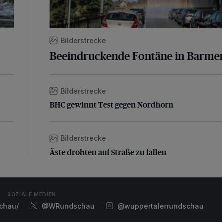
Bilderstrecke
Beeindruckende Fontäne in Barme
Bilderstrecke
BHC gewinnt Test gegen Nordhorn
BHC gewinnt Test gegen Nordhorn
Bilderstrecke
Äste drohten auf Straße zu fallen
Äste drohten auf Straße zu fallen
SOZIALE MEDIEN
chau/
@WRundschau
@wuppertalerrundschau