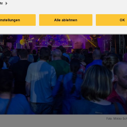
tz
instellungen
Alle ablehnen
OK
Foto:
Mikko Sc