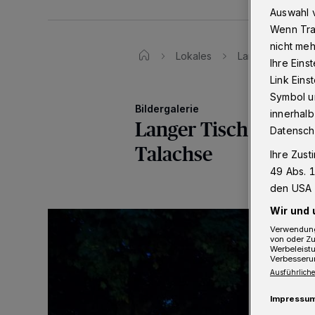
Auswahl v
Wenn Tra
nicht meh
Lokales
Langer Tisch 20
Ihre Eins
Link Ein
Symbol un
Bildergalerie
innerhalb
Langer Tisch 2019: E
Datensch
Talachse
Ihre Zust
49 Abs. 1
den USA 
Wir und 
Verwendung
von oder Zu
Werbeleist
Verbesseru
Ausführliche
Impressu