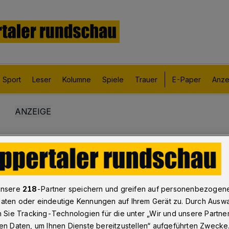
Sport
Leser
Kolumne
Spiele
Trauer
E-Paper
Anze
unsere
218
-Partner speichern und greifen auf personenbezogen
aten oder eindeutige Kennungen auf Ihrem Gerät zu. Durch Ausw
n Sie Tracking-Technologien für die unter „Wir und unsere Partne
en Daten, um Ihnen Dienste bereitzustellen“ aufgeführten Zwecke