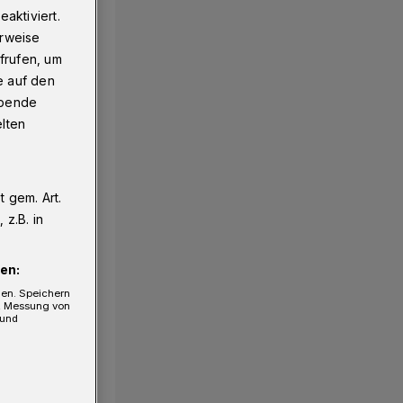
aktiviert.
erweise
frufen, um
e auf den
ebende
elten
 gem. Art.
z.B. in
1/38
en:
gen. Speichern
e, Messung von
 und