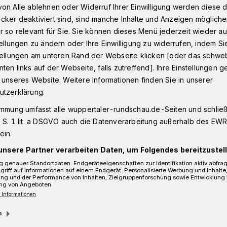
on Alle ablehnen oder Widerruf Ihrer Einwilligung werden diese de
cker deaktiviert sind, sind manche Inhalte und Anzeigen möglich
r so relevant für Sie. Sie können dieses Menü jederzeit wieder au
Polizeipräsidium ist saniert
tellungen zu ändern oder Ihre Einwilligung zu widerrufen, indem Si
stellungen am unteren Rand der Webseite klicken [oder das schw
ten links auf der Webseite, falls zutreffend]. Ihre Einstellungen g
 unseres Website. Weitere Informationen finden Sie in unserer
räsidium ist saniert
utzerklärung.
immung umfasst alle wuppertaler-rundschau.de-Seiten und schließt
 S. 1 lit. a DSGVO auch die Datenverarbeitung außerhalb des EWR, 
ein.
unsere Partner verarbeiten Daten, um Folgendes bereitzustell
 genauer Standortdaten. Endgeräteeigenschaften zur Identifikation aktiv abfra
griff auf Informationen auf einem Endgerät. Personalisierte Werbung und Inhalt
ung und der Performance von Inhalten, Zielgruppenforschung sowie Entwicklung
ng von Angeboten.
 Informationen
m