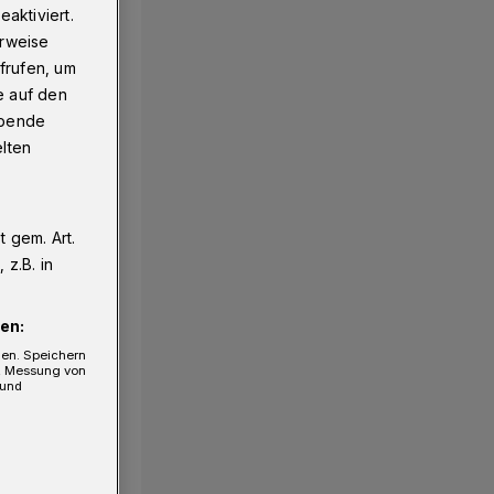
aktiviert.
erweise
frufen, um
e auf den
ebende
elten
 gem. Art.
1/38
z.B. in
en:
gen. Speichern
e, Messung von
 und