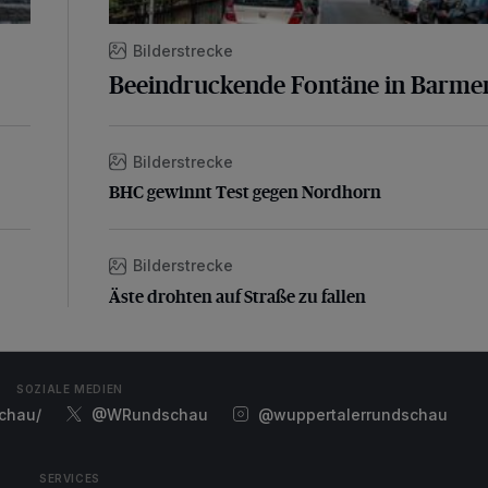
Bilderstrecke
Beeindruckende Fontäne in Barme
Bilderstrecke
BHC gewinnt Test gegen Nordhorn
BHC gewinnt Test gegen Nordhorn
Bilderstrecke
Äste drohten auf Straße zu fallen
Äste drohten auf Straße zu fallen
SOZIALE MEDIEN
chau/
@WRundschau
@wuppertalerrundschau
SERVICES