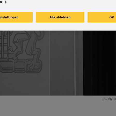
tz
instellungen
Alle ablehnen
OK
Foto:
Christ