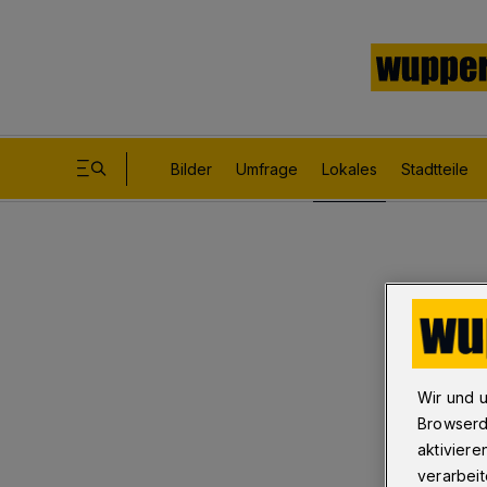
Bilder
Umfrage
Lokales
Stadtteile
Wir und 
Browserd
aktiviere
verarbeit