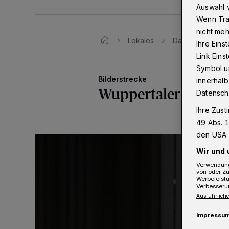
Auswahl v
Wenn Tra
nicht meh
Lokales
Das Wuppertaler 
Ihre Eins
Link Ein
Symbol un
Bilderstrecke
innerhalb
Wuppertaler Polizeip
Datensch
Ihre Zust
49 Abs. 1
den USA 
Wir und 
Verwendung
von oder Zu
Werbeleist
Verbesseru
Ausführliche
Impressu