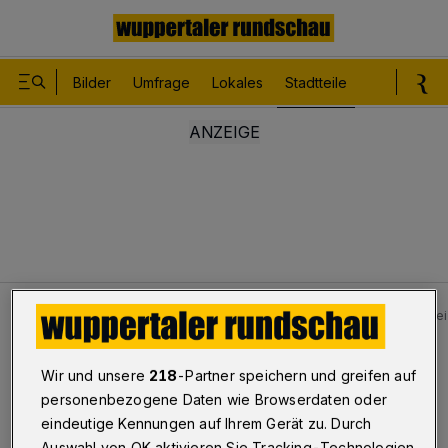
Bilder
Umfrage
Lokales
Stadtteile
Sport
Le
Stadtteile
Nächstebreck
Wuppertaler Weitblick bei
Bilderstrecke
Wir und unsere
218
-Partner speichern und greifen auf
Wuppertaler Weitblick bei Winterwetter
personenbezogene Daten wie Browserdaten oder
eindeutige Kennungen auf Ihrem Gerät zu. Durch
1/6
Auswahl von OK aktivieren Sie Tracking-Technologien