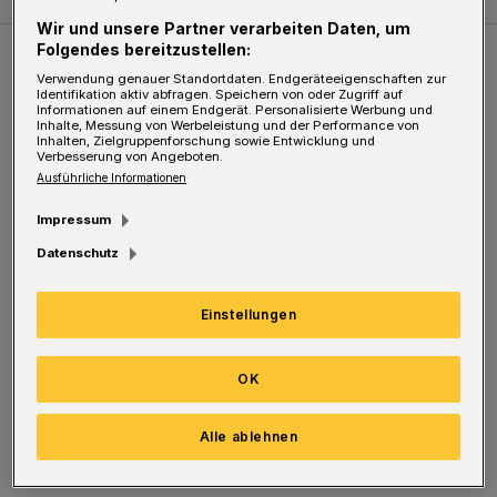
Wir und unsere Partner verarbeiten Daten, um
Folgendes bereitzustellen:
Weitere Bilderstrecken
Verwendung genauer Standortdaten. Endgeräteeigenschaften zur
Identifikation aktiv abfragen. Speichern von oder Zugriff auf
Informationen auf einem Endgerät. Personalisierte Werbung und
Inhalte, Messung von Werbeleistung und der Performance von
Sommer in der Elberfelder City
Inhalten, Zielgruppenforschung sowie Entwicklung und
Verbesserung von Angeboten.
Ausführliche Informationen
Impressum
Datenschutz
Einstellungen
OK
Bilderstrecke
Alle ablehnen
Sommer in der Elberfelder City