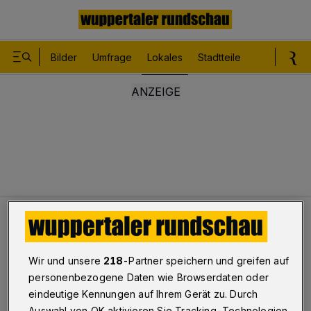
Bilder
Umfrage
Lokales
Stadtteile
Sport
Le
Lokales
Crash mit mehreren Wagen
Bilderstrecke
Wir und unsere
218
-Partner speichern und greifen auf
Crash mit mehreren Wagen
personenbezogene Daten wie Browserdaten oder
eindeutige Kennungen auf Ihrem Gerät zu. Durch
1/42
Auswahl von OK aktivieren Sie Tracking-Technologien