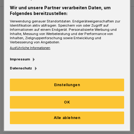
Wir und unsere Partner verarbeiten Daten, um
Folgendes bereitzustellen:
Weitere Bilderstrecken
Verwendung genauer Standortdaten. Endgeräteeigenschaften zur
Identifikation aktiv abfragen. Speichern von oder Zugriff auf
Informationen auf einem Endgerät. Personalisierte Werbung und
Inhalte, Messung von Werbeleistung und der Performance von
Sommer in der Elberfelder City
Inhalten, Zielgruppenforschung sowie Entwicklung und
Verbesserung von Angeboten.
Ausführliche Informationen
Impressum
Datenschutz
Einstellungen
OK
Bilderstrecke
Alle ablehnen
Sommer in der Elberfelder City