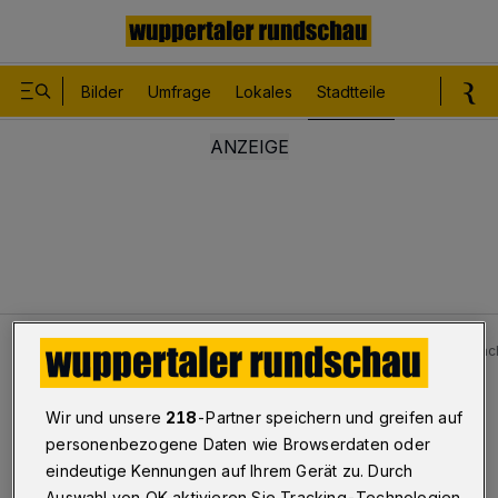
Bilder
Umfrage
Lokales
Stadtteile
Sport
Le
Stadtteile
Uellendahl - Dönberg
Ehepaar stitbt nac
Bilderstrecke
Wir und unsere
218
-Partner speichern und greifen auf
Ehepaar stitbt nach Verkehrsunfall
personenbezogene Daten wie Browserdaten oder
eindeutige Kennungen auf Ihrem Gerät zu. Durch
1/17
Auswahl von OK aktivieren Sie Tracking-Technologien