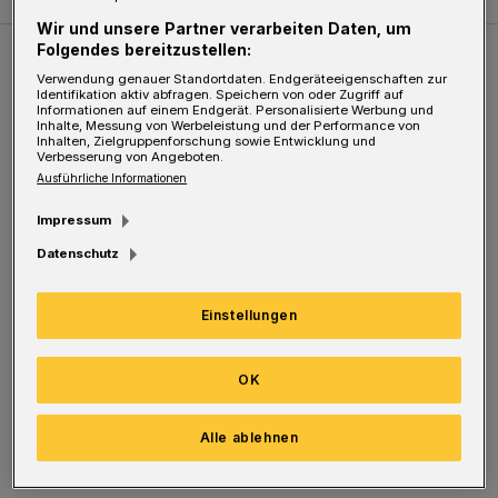
Wir und unsere Partner verarbeiten Daten, um
Folgendes bereitzustellen:
Weitere Bilderstrecken
Verwendung genauer Standortdaten. Endgeräteeigenschaften zur
Identifikation aktiv abfragen. Speichern von oder Zugriff auf
Informationen auf einem Endgerät. Personalisierte Werbung und
Inhalte, Messung von Werbeleistung und der Performance von
Sommer in der Elberfelder City
Inhalten, Zielgruppenforschung sowie Entwicklung und
Verbesserung von Angeboten.
Ausführliche Informationen
Impressum
Datenschutz
Einstellungen
OK
Bilderstrecke
Alle ablehnen
Sommer in der Elberfelder City