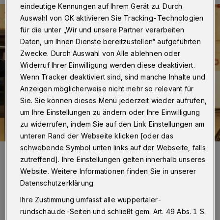
eindeutige Kennungen auf Ihrem Gerät zu. Durch
Auswahl von OK aktivieren Sie Tracking-Technologien
für die unter „Wir und unsere Partner verarbeiten
Daten, um Ihnen Dienste bereitzustellen“ aufgeführten
Zwecke. Durch Auswahl von Alle ablehnen oder
Widerruf Ihrer Einwilligung werden diese deaktiviert.
Wenn Tracker deaktiviert sind, sind manche Inhalte und
Anzeigen möglicherweise nicht mehr so relevant für
Sie. Sie können dieses Menü jederzeit wieder aufrufen,
um Ihre Einstellungen zu ändern oder Ihre Einwilligung
zu widerrufen, indem Sie auf den Link Einstellungen am
unteren Rand der Webseite klicken [oder das
schwebende Symbol unten links auf der Webseite, falls
Foto:
Wuppertaler Rundschau/Max Höllwarth
zutreffend]. Ihre Einstellungen gelten innerhalb unseres
Die Aufgabe an die Kandidatin und die sieben
Website. Weitere Informationen finden Sie in unserer
Kandidaten der OB-Wahl: Zeichnen Sie den
Datenschutzerklärung.
Umriss von Wuppertal! Wer das selbst einmal
Ihre Zustimmung umfasst alle wuppertaler-
versucht, wird vor den „malerischen“
rundschau.de-Seiten und schließt gem. Art. 49 Abs. 1 S.