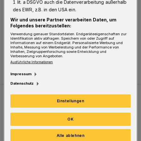
1 lit. a DSGVO auch die Datenverarbeitung außerhalb
Lösungen der Akteure Respekt haben – so
des EWR, z.B. in den USA ein.
richtig daneben lag niemand. Hier: Bernhard
Wir und unsere Partner verarbeiten Daten, um
Sander (Linke).
Folgendes bereitzustellen:
Verwendung genauer Standortdaten. Endgeräteeigenschaften zur
Zuletzt aktualisiert:
21.08.2020
Identifikation aktiv abfragen. Speichern von oder Zugriff auf
Informationen auf einem Endgerät. Personalisierte Werbung und
Inhalte, Messung von Werbeleistung und der Performance von
Inhalten, Zielgruppenforschung sowie Entwicklung und
Verbesserung von Angeboten.
Ausführliche Informationen
Impressum
Datenschutz
Weitere Bilderstrecken
Einstellungen
Sommer in der Elberfelder City
OK
Alle ablehnen