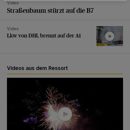
Video
Straßenbaum stürzt auf die B7
Video
Lkw von DHL brennt auf der A1
Lkw von DHL brennt auf der A1
Videos aus dem Ressort
Feuerwerk auf der Mega-Kirmes