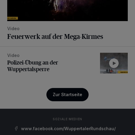
Video
Feuerwerk auf der Mega-Kirmes
Video
Polizei-Übung an der Wuppertalsperre
Polizei-Übung an der
Wuppertalsperre
Zur Startseite
SOZIALE MEDIEN
www.facebook.com/WuppertalerRundschau/