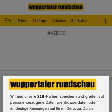
Bilder
Umfrage
Lokales
Stadtteile
Sport
Le
Videos
"„Letzte Generation“-Protest auf der Wuppertale
Video
Wir und unsere
218
-Partner speichern und greifen auf
„Letzte Generation“-Protest auf
personenbezogene Daten wie Browserdaten oder
eindeutige Kennungen auf Ihrem Gerät zu. Durch