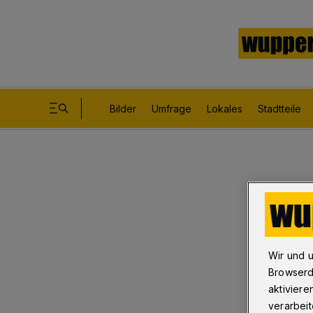
Bilder
Umfrage
Lokales
Stadtteile
Wir und 
Browserd
aktiviere
verarbeit