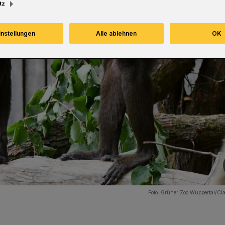
tz
instellungen
Alle ablehnen
OK
Foto:
Grüner Zoo Wuppertal/Cla