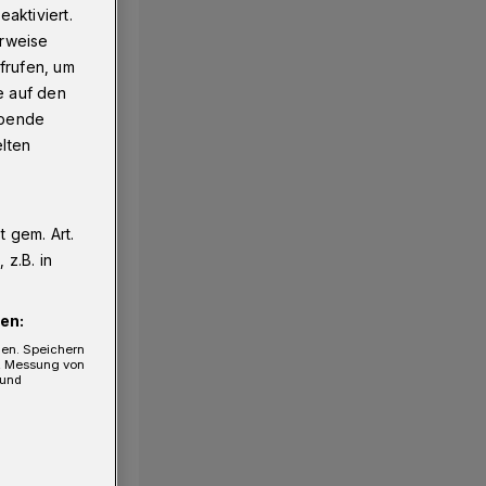
aktiviert.
erweise
frufen, um
e auf den
ebende
elten
 gem. Art.
1/5
z.B. in
en:
gen. Speichern
e, Messung von
 und