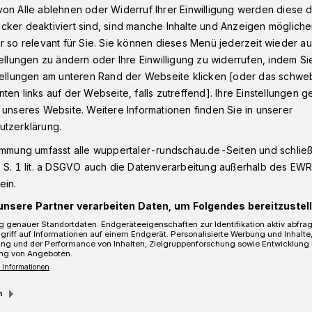
on Alle ablehnen oder Widerruf Ihrer Einwilligung werden diese de
cker deaktiviert sind, sind manche Inhalte und Anzeigen möglich
r so relevant für Sie. Sie können dieses Menü jederzeit wieder au
violettes Hinterteil
tellungen zu ändern oder Ihre Einwilligung zu widerrufen, indem Si
stellungen am unteren Rand der Webseite klicken [oder das schw
ten links auf der Webseite, falls zutreffend]. Ihre Einstellungen g
 unseres Website. Weitere Informationen finden Sie in unserer
iolettes Hinterteil
utzerklärung.
immung umfasst alle wuppertaler-rundschau.de-Seiten und schließt
 S. 1 lit. a DSGVO auch die Datenverarbeitung außerhalb des EWR, 
ein.
unsere Partner verarbeiten Daten, um Folgendes bereitzustell
 genauer Standortdaten. Endgeräteeigenschaften zur Identifikation aktiv abfra
griff auf Informationen auf einem Endgerät. Personalisierte Werbung und Inhalt
ung und der Performance von Inhalten, Zielgruppenforschung sowie Entwicklung
ng von Angeboten.
 Informationen
m