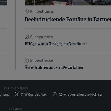
Bilderstrecke
Beeindruckende Fontäne in Barme
Bilderstrecke
BHC gewinnt Test gegen Nordhorn
BHC gewinnt Test gegen Nordhorn
Bilderstrecke
Äste drohten auf Straße zu fallen
Äste drohten auf Straße zu fallen
SOZIALE MEDIEN
chau/
@WRundschau
@wuppertalerrundschau
SERVICES