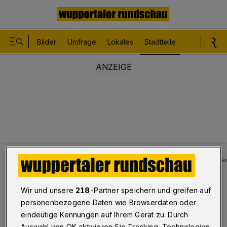
Bilder
Umfrage
Lokales
Stadtteile
Sport
Le
Stadtteile
Heckinghausen - Oberbarmen
Schwerer 
Bilderstrecke
Wir und unsere
218
-Partner speichern und greifen auf
Schwerer Unfall auf der B 7
personenbezogene Daten wie Browserdaten oder
eindeutige Kennungen auf Ihrem Gerät zu. Durch
1/22
Auswahl von OK aktivieren Sie Tracking-Technologien