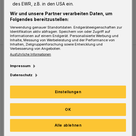
Zuletzt aktualisiert:
13.09.2019
des EWR, z.B. in den USA ein.
Wir und unsere Partner verarbeiten Daten, um
Folgendes bereitzustellen:
Verwendung genauer Standortdaten. Endgeräteeigenschaften zur
Identifikation aktiv abfragen. Speichern von oder Zugriff auf
Informationen auf einem Endgerät. Personalisierte Werbung und
Inhalte, Messung von Werbeleistung und der Performance von
Inhalten, Zielgruppenforschung sowie Entwicklung und
Verbesserung von Angeboten.
Ausführliche Informationen
Weitere Bilderstrecken
Impressum
Datenschutz
Sommer in der Elberfelder City
Einstellungen
OK
Alle ablehnen