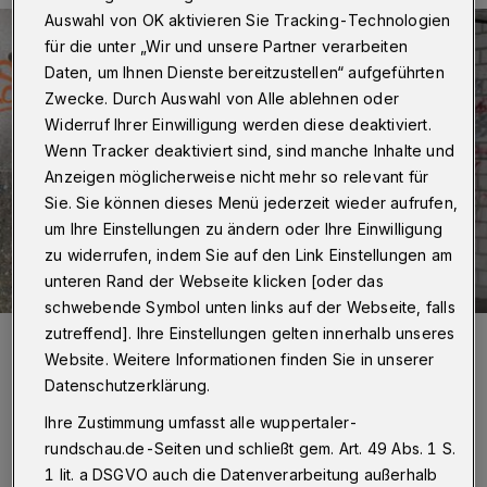
Auswahl von OK aktivieren Sie Tracking-Technologien
für die unter „Wir und unsere Partner verarbeiten
Daten, um Ihnen Dienste bereitzustellen“ aufgeführten
Zwecke. Durch Auswahl von Alle ablehnen oder
Widerruf Ihrer Einwilligung werden diese deaktiviert.
Wenn Tracker deaktiviert sind, sind manche Inhalte und
Anzeigen möglicherweise nicht mehr so relevant für
Sie. Sie können dieses Menü jederzeit wieder aufrufen,
um Ihre Einstellungen zu ändern oder Ihre Einwilligung
zu widerrufen, indem Sie auf den Link Einstellungen am
unteren Rand der Webseite klicken [oder das
schwebende Symbol unten links auf der Webseite, falls
Foto:
Christoph Petersen
zutreffend]. Ihre Einstellungen gelten innerhalb unseres
Website. Weitere Informationen finden Sie in unserer
In der Gerostraße in Heckinghausen geriet
Datenschutzerklärung.
Donnerstagnacht (12. September 2019) ein
Ihre Zustimmung umfasst alle wuppertaler-
PKW in einem Parkhaus in Brand.
rundschau.de-Seiten und schließt gem. Art. 49 Abs. 1 S.
1 lit. a DSGVO auch die Datenverarbeitung außerhalb