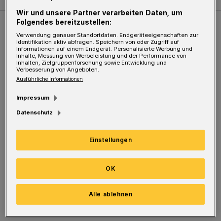
Wir und unsere Partner verarbeiten Daten, um
Folgendes bereitzustellen:
Weitere Bilderstrecken
Verwendung genauer Standortdaten. Endgeräteeigenschaften zur
Identifikation aktiv abfragen. Speichern von oder Zugriff auf
Informationen auf einem Endgerät. Personalisierte Werbung und
Inhalte, Messung von Werbeleistung und der Performance von
Sommer in der Elberfelder City
Inhalten, Zielgruppenforschung sowie Entwicklung und
Verbesserung von Angeboten.
Ausführliche Informationen
Impressum
Datenschutz
Einstellungen
OK
Bilderstrecke
Alle ablehnen
Sommer in der Elberfelder City