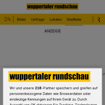
Bilder
Umfrage
Lokales
Stadtteile
Sport
Le
Stadtteile
Heckinghausen - Oberbarmen
Crash au
Bilderstrecke
Wir und unsere
218
-Partner speichern und greifen auf
Crash auf der Kreuzung
personenbezogene Daten wie Browserdaten oder
eindeutige Kennungen auf Ihrem Gerät zu. Durch
1/14
Auswahl von OK aktivieren Sie Tracking-Technologien