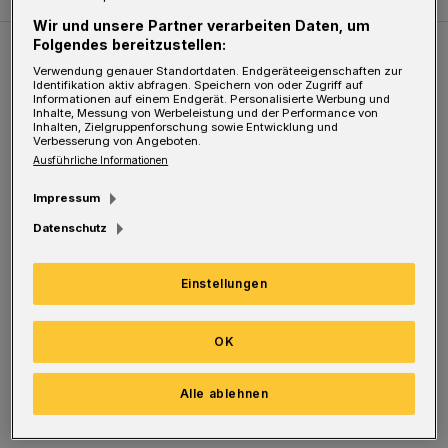
Wir und unsere Partner verarbeiten Daten, um
Folgendes bereitzustellen:
Weitere Bilderstrecken
Verwendung genauer Standortdaten. Endgeräteeigenschaften zur
Identifikation aktiv abfragen. Speichern von oder Zugriff auf
Informationen auf einem Endgerät. Personalisierte Werbung und
Inhalte, Messung von Werbeleistung und der Performance von
Sommer in der Elberfelder City
Inhalten, Zielgruppenforschung sowie Entwicklung und
Verbesserung von Angeboten.
Ausführliche Informationen
Impressum
Datenschutz
Einstellungen
OK
Bilderstrecke
Alle ablehnen
Sommer in der Elberfelder City