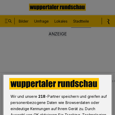
Bilder
Umfrage
Lokales
Stadtteile
Sport
Le
Stadtteile
Cronenberg
Volksfest in Wuppertal: Di
Bilderstrecke
Wir und unsere
218
-Partner speichern und greifen auf
Die Cronenberger Werkzeugkiste steht
personenbezogene Daten wie Browserdaten oder
eindeutige Kennungen auf Ihrem Gerät zu. Durch
1/17
Auswahl von OK aktivieren Sie Tracking-Technologien