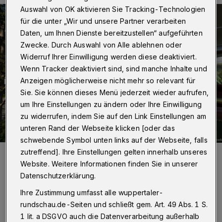
Auswahl von OK aktivieren Sie Tracking-Technologien
für die unter „Wir und unsere Partner verarbeiten
Daten, um Ihnen Dienste bereitzustellen“ aufgeführten
Zwecke. Durch Auswahl von Alle ablehnen oder
Widerruf Ihrer Einwilligung werden diese deaktiviert.
Wenn Tracker deaktiviert sind, sind manche Inhalte und
Anzeigen möglicherweise nicht mehr so relevant für
Sie. Sie können dieses Menü jederzeit wieder aufrufen,
um Ihre Einstellungen zu ändern oder Ihre Einwilligung
zu widerrufen, indem Sie auf den Link Einstellungen am
unteren Rand der Webseite klicken [oder das
schwebende Symbol unten links auf der Webseite, falls
Foto:
ISG Barmen-Werth/mediaprojekt
zutreffend]. Ihre Einstellungen gelten innerhalb unseres
Website. Weitere Informationen finden Sie in unserer
Links und rechts der virtuellen Bahnstrecke
Datenschutzerklärung.
entfalten sich originalgetreu nachgebildete
Ihre Zustimmung umfasst alle wuppertaler-
Straßenszenen aus dem Jahr 1929.
rundschau.de-Seiten und schließt gem. Art. 49 Abs. 1 S.
1 lit. a DSGVO auch die Datenverarbeitung außerhalb