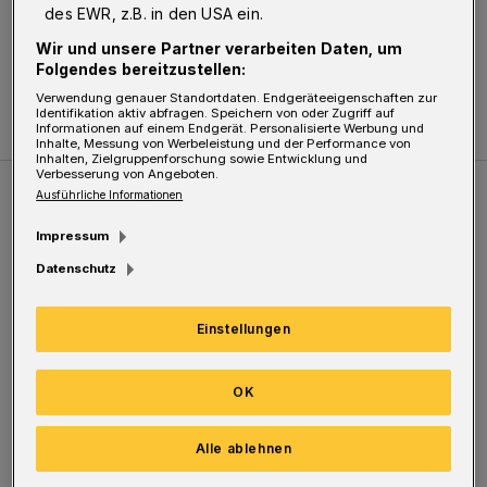
Zuletzt aktualisiert:
10.05.2022
des EWR, z.B. in den USA ein.
Wir und unsere Partner verarbeiten Daten, um
Folgendes bereitzustellen:
Verwendung genauer Standortdaten. Endgeräteeigenschaften zur
Identifikation aktiv abfragen. Speichern von oder Zugriff auf
Informationen auf einem Endgerät. Personalisierte Werbung und
Inhalte, Messung von Werbeleistung und der Performance von
Inhalten, Zielgruppenforschung sowie Entwicklung und
Verbesserung von Angeboten.
Ausführliche Informationen
Weitere Bilderstrecken
Impressum
Datenschutz
Sommer in der Elberfelder City
Einstellungen
OK
Alle ablehnen