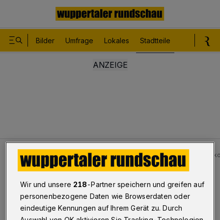
Bilder
Umfrage
Lokales
Stadtteile
Sport
Le
Stadtteile
Barmen-Innenstadt
Viel Rauch und Verk
Bilderstrecke
Wir und unsere
218
-Partner speichern und greifen auf
Viel Rauch und Verkohltes in Barmen
personenbezogene Daten wie Browserdaten oder
eindeutige Kennungen auf Ihrem Gerät zu. Durch
1/23
Auswahl von OK aktivieren Sie Tracking-Technologien