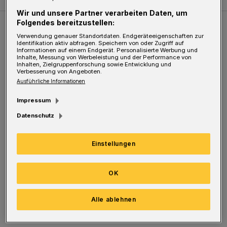
Wir und unsere Partner verarbeiten Daten, um
Folgendes bereitzustellen:
Weitere Bilderstrecken
Verwendung genauer Standortdaten. Endgeräteeigenschaften zur
Identifikation aktiv abfragen. Speichern von oder Zugriff auf
Informationen auf einem Endgerät. Personalisierte Werbung und
Inhalte, Messung von Werbeleistung und der Performance von
Sommer in der Elberfelder City
Inhalten, Zielgruppenforschung sowie Entwicklung und
Verbesserung von Angeboten.
Ausführliche Informationen
Impressum
Datenschutz
Einstellungen
OK
Bilderstrecke
Alle ablehnen
Sommer in der Elberfelder City